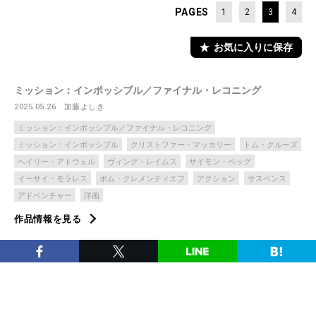
PAGES
1
2
3
4
お気に入りに保存
ミッション：インポッシブル／ファイナル・レコニング
2025.05.26
加藤よしき
ミッション：インポッシブル／ファイナル・レコニング
ミッション：インポッシブル
クリストファー・マッカリー
トム・クルーズ
ヘイリー・アトウェル
ヴィング・レイムス
サイモン・ペッグ
イーサイ・モラレス
ポム・クレメンティエフ
アクション
サスペンス
アドベンチャー
洋画
作品情報を見る