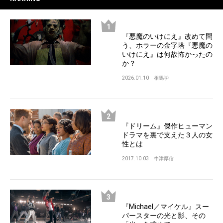
『悪魔のいけにえ』改めて問
う、ホラーの金字塔『悪魔の
いけにえ』は何故怖かったの
か？
2026.01.10
相馬学
『ドリーム』傑作ヒューマン
ドラマを裏で支えた３人の女
性とは
2017.10.03
牛津厚信
『Michael／マイケル』スー
パースターの光と影、その