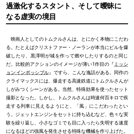
過激化するスタント、そして曖昧に
なる虚実の境目
映画人としてのトムクルさんは、とにかく本物にこだわ
る。たとえばクリストファー・ノーランが本当にビルを爆
破したり、黒澤明が城を作って燃やしたりするのと同じ
だ。比較的アクションのイメージが薄い1作目の『
ミッシ
ョン:インポッシブル
』ですら、こんな逸話がある。同作の
クライマックスには、爆走する高速鉄道にトムクルさんが
しがみつくシーンがある。当然、特殊効果を使ったセット
撮影となった。しかし、トムクルさんは時速何百キロで疾
走する列車に見えるようにと、「風」にこだわったとい
う。ジェットエンジンをセットに持ち込むなど、色々な実
験を繰り返し、小さなゴミでも目に入ったら失明する速度
になるほどの強風を発生させる特殊な機械を作り上げた。