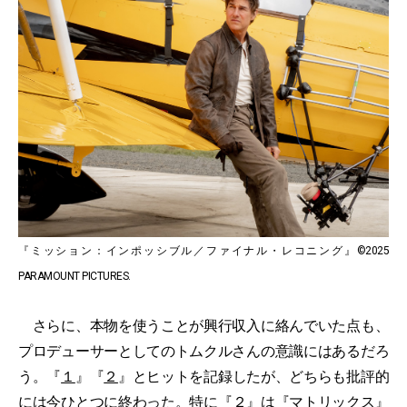
『ミッション：インポッシブル／ファイナル・レコニング』©2025
PARAMOUNT PICTURES.
さらに、本物を使うことが興行収入に絡んでいた点も、
プロデューサーとしてのトムクルさんの意識にはあるだろ
う。『
１
』『
２
』とヒットを記録したが、どちらも批評的
には今ひとつに終わった。特に『
２
』は『
マトリックス
』