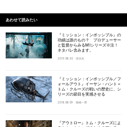
あわせて読みたい
『ミッション：インポッシブル』の
功績は誰のもの？ プロデューサー
と監督からみるM:Iシリーズ※注！
ネタバレ含みます。
2019.08.30
侍功夫
『ミッション：インポッシブル／フ
ォールアウト』イーサン・ハント＝
トム・クルーズの戦いの歴史に、シ
リーズの節目を実感させる
2018.08.09
尾崎一男
『アウトロー』トム・クルーズによ