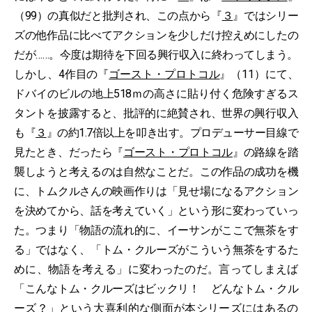
（99）の真似だと批判され、この点から『
３
』ではシリー
ズの他作品に比べてアクションを少しだけ控えめにしたの
だが……。今度は期待を下回る興行収入に終わってしまう。
しかし、4作目の『
ゴースト・プロトコル
』（11）にて、
ドバイのビルの地上518ｍの高さに貼り付く危険すぎるス
タントを披露すると、批評的に絶賛され、世界の興行収入
も『
３
』の約1.7倍以上を叩き出す。プロデューサー目線で
見たとき、だったら『
ゴースト・プロトコル
』の路線を踏
襲しようと考えるのは自然なことだ。この作品の成功を機
に、トムクルさんの映画作りは「見せ場になるアクション
を決めてから、話を考えていく」という形に変わっていっ
た。つまり「物語の流れ的に、イーサンがここで無茶をす
る」ではなく、「トム・クルーズがこういう無茶をするた
めに、物語を考える」に変わったのだ。言ってしまえば
「こんなトム・クルーズはビックリ！ どんなトム・クル
ーズ？」という大喜利的な側面が本シリーズにはあるの