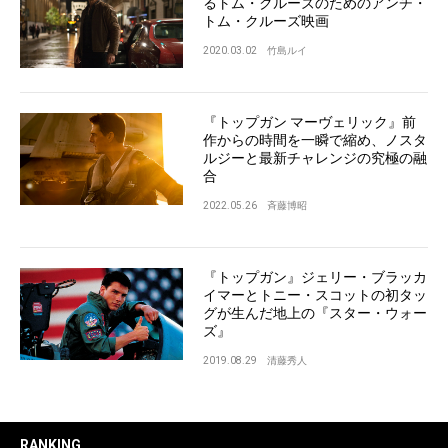
るトム・クルーズのためのアンチ・
トム・クルーズ映画
2020.03.02
竹島ルイ
『トップガン マーヴェリック』前
作からの時間を一瞬で縮め、ノスタ
ルジーと最新チャレンジの究極の融
合
2022.05.26
斉藤博昭
『トップガン』ジェリー・ブラッカ
イマーとトニー・スコットの初タッ
グが生んだ地上の『スター・ウォー
ズ』
2019.08.29
清藤秀人
RANKING