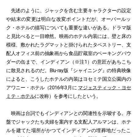
先述のように、ジャックを含む主要キャラクターの設定
や結末の変更は明白な改変ポイントだが、オーバールッ
ク・ホテルの描写についても重要な違いがある。ドラマ版
と見比べると一目瞭然。映画のホテル内装には、壁と床の
模様、敷かれたラグマットと掛けられたタペストリー、支
配人オフィス前の抽象画から食品貯蔵室のベーキングパウ
ダーの缶まで、インディアン（※注1）の意匠があちこち
に散見されるのだ。Blu-ray版『シャイニング』の特典映像
によると、こうしたホテルの内装はヨセミテ国立公園内の
アワニー・ホテル（2016年3月に
マジェスティック・ヨセ
ミテ・ホテル
に改称）を参考にしたという。
映画は台詞でもインディアンとの関連性を示唆する。序
盤でジャックたち夫婦を案内する支配人アルマンは、ホテ
ルを建てた場所がかつてインディアンの埋葬地だったこ