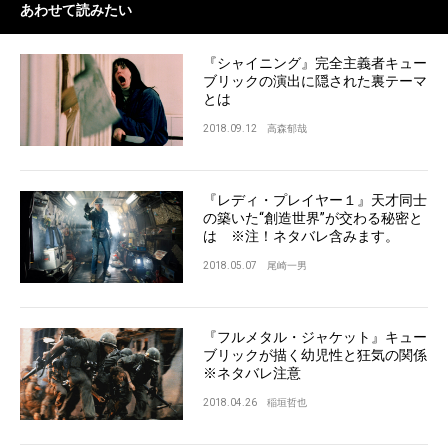
あわせて読みたい
『シャイニング』完全主義者キュー
ブリックの演出に隠された裏テーマ
とは
2018.09.12
高森郁哉
『レディ・プレイヤー１』天才同士
の築いた“創造世界”が交わる秘密と
は ※注！ネタバレ含みます。
2018.05.07
尾崎一男
『フルメタル・ジャケット』キュー
ブリックが描く幼児性と狂気の関係
※ネタバレ注意
2018.04.26
稲垣哲也