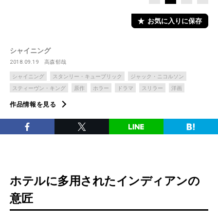
お気に入りに保存
シャイニング
2018.09.19
高森郁哉
シャイニング
スタンリー・キューブリック
ジャック・ニコルソン
スティーヴン・キング
原作
ホラー
ドラマ
スリラー
洋画
作品情報を見る
ホテルに多用されたインディアンの
意匠