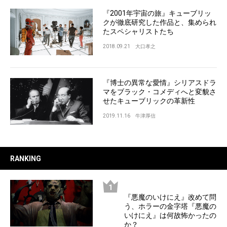
『2001年宇宙の旅』キューブリッ
クが徹底研究した作品と、集められ
たスペシャリストたち
2018.09.21
大口孝之
『博士の異常な愛情』シリアスドラ
マをブラック・コメディへと変貌さ
せたキューブリックの革新性
2019.11.16
牛津厚信
RANKING
『悪魔のいけにえ』改めて問
う、ホラーの金字塔『悪魔の
いけにえ』は何故怖かったの
か？