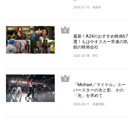
2026.01.10
相馬学
最新！A24のおすすめ映画67
選！もはやオスカー常連の気
鋭の映画会社
2025.03.18
SYO
『Michael／マイケル』スー
パースターの光と影、その
「光」を求めて
2026.06.11
斉藤博昭