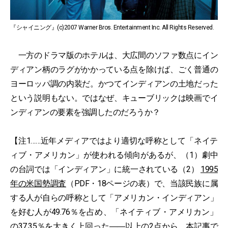
『シャイニング』(c)2007 Warner Bros. Entertainment Inc. All Rights Reserved.
一方のドラマ版のホテルは、大広間のソファ数点にイン
ディアン柄のラグがかかっている点を除けば、ごく普通の
ヨーロッパ調の内装だ。かつてインディアンの土地だった
という説明もない。ではなぜ、キューブリックは映画でイ
ンディアンの要素を強調したのだろうか？
【注1……近年メディアではより適切な呼称として「ネイテ
ィブ・アメリカン」が使われる傾向があるが、（1）劇中
の台詞では「インディアン」に統一されている（2）
1995
年の米国勢調査
（PDF・18ページの表）で、当該民族に属
する人が自らの呼称として「アメリカン・インディアン」
を好む人が49.76％を占め、「ネイティブ・アメリカン」
の37.35％を大きく上回った――以上の2点から、本記事で