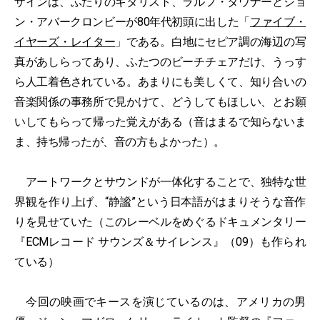
ザインは、ふたりのギタリスト、ラルフ・タウナーとジョ
ン・アバークロンビーが80年代初頭に出した「
ファイブ・
イヤーズ・レイター
」である。白地にセピア調の海辺の写
真があしらってあり、ふたつのビーチチェアだけ、うっす
ら人工着色されている。あまりにも美しくて、知り合いの
音楽関係の事務所で見かけて、どうしてもほしい、とお願
いしてもらって帰った覚えがある（音はまるで知らないま
ま、持ち帰ったが、音の方もよかった）。
アートワークとサウンドが一体化することで、独特な世
界観を作り上げ、“静謐”という日本語がはまりそうな音作
りを見せていた（このレーベルをめぐるドキュメンタリー
『ECMレコード サウンズ＆サイレンス』（09）も作られ
ている）
今回の映画でキースを演じているのは、アメリカの男