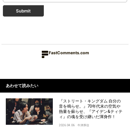
Submit
FastComments.com
あわせて読みたい
『ストリート・キングダム 自分の
音を鳴らせ。』70年代末の空気や
熱量を蘇らせ、『アイデン&ティテ
ィ』の魂を受け継いだ渾身作！
2026.04.06
牛津厚信