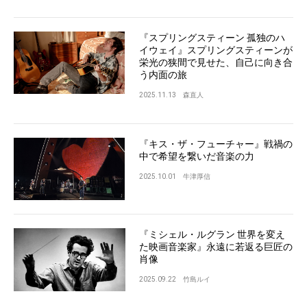
『スプリングスティーン 孤独のハ
イウェイ』スプリングスティーンが
栄光の狭間で見せた、自己に向き合
う内面の旅
2025.11.13
森直人
『キス・ザ・フューチャー』戦禍の
中で希望を繋いだ音楽の力
2025.10.01
牛津厚信
『ミシェル・ルグラン 世界を変え
た映画音楽家』永遠に若返る巨匠の
肖像
2025.09.22
竹島ルイ