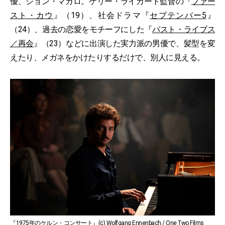
優、ジョン・マガロ。ケリー・ライカート監督の『
ファー
スト・カウ
』（19）、社会ドラマ『
セプテンバー5
』
（24）、過去の恋愛をモチーフにした『
パスト・ライブス
／再会
』（23）などに出演した実力派の男優で、髪型を変
えたり、メガネをかけたりするだけで、別人に見える。
『1975年のケルン・コンサート』(c) Wolfgang Ennenbach / One Two Films