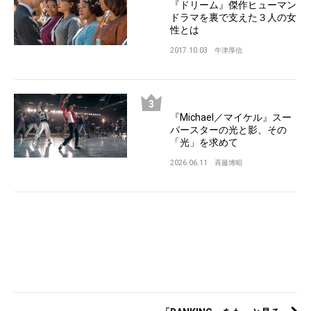
『ドリーム』傑作ヒューマン
ドラマを裏で支えた３人の女
性とは
2017.10.03
牛津厚信
『Michael／マイケル』スー
パースターの光と影、その
「光」を求めて
2026.06.11
斉藤博昭