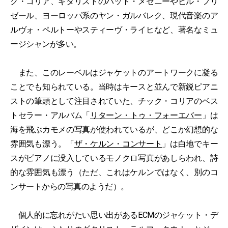
ク・コリア、ギタリストのパット・メセニーやビル・フリ
ゼール、ヨーロッパ系のヤン・ガルバレク、現代音楽のア
ルヴォ・ペルトーやスティーヴ・ライヒなど、著名なミュ
ージシャンが多い。
また、このレーベルはジャケットのアートワークに凝る
ことでも知られている。当時はキースと並んで新鋭ピアニ
ストの筆頭として注目されていた、チック・コリアのベス
トセラー・アルバム「
リターン・トゥ・フォーエバー
」は
海を飛ぶカモメの写真が使われているが、どこか幻想的な
雰囲気も漂う。「
ザ・ケルン・コンサート
」は白地でキー
スがピアノに没入しているモノクロ写真があしらわれ、詩
的な雰囲気も漂う（ただ、これはケルンではなく、別のコ
ンサートからの写真のようだ）。
個人的に忘れがたい思い出があるECMのジャケット・デ