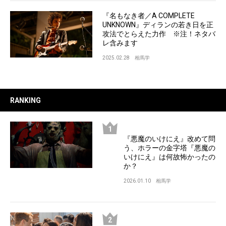
『名もなき者／A COMPLETE
UNKNOWN』ディランの若き日を正
攻法でとらえた力作 ※注！ネタバ
レ含みます
2025.02.28
相馬学
RANKING
『悪魔のいけにえ』改めて問
う、ホラーの金字塔『悪魔の
いけにえ』は何故怖かったの
か？
2026.01.10
相馬学