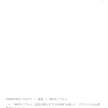
CINEMORE(シネモア)
映画
ARCO／アルコ
『ARCO／アルコ』設定の異なる“2つの未来”を描いた、グラフィカルな傑