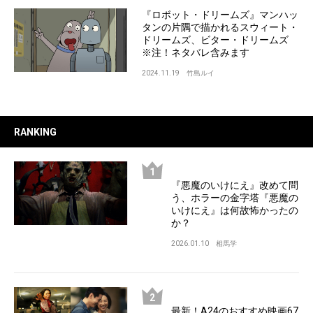
『ロボット・ドリームズ』マンハッ
タンの片隅で描かれるスウィート・
ドリームズ、ビター・ドリームズ
※注！ネタバレ含みます
2024.11.19
竹島ルイ
RANKING
『悪魔のいけにえ』改めて問
う、ホラーの金字塔『悪魔の
いけにえ』は何故怖かったの
か？
2026.01.10
相馬学
最新！A24のおすすめ映画67