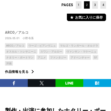
PAGES
1
2
3
4
お気に入りに保存
ARCO／アルコ
2026.05.01
小野寺系
ARCO／アルコ
ウーゴ・ビアンヴニュ
マルゴ・ランガール・オルドラ
オスカル・トレサニーニ
スワン・アルロー
ヴァンサン・マケーニュ
ナタリー・ポートマン
アニメ
ファンタジー
アドベンチャー
SF
洋画
作品情報を見る
製作・出演に参加したナタリー・ポー