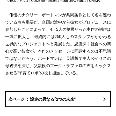
『ARCO／アルコ』©2025 Remembers / mountainA / France 3 CINEMA
俳優のナタリー・ポートマンが共同製作として名を連ね
ている点も重要だ。企画の途中から彼女がプロデュースに
参加したことによって、4、5人の規模だった本作の制作は
一気に拡大し、最終的には250人ものスタッフがかかわる
世界的なプロジェクトへと発展した。思慮深く社会への関
心が高い彼女が、本作のメッセージに同調するのは不思議
ではないだろう。ポートマンは、英語版で主人公イリスの
母親役を演じ、父親役のマーク・ラファロの声をミックス
させる“子育てロボ”の役も担当している。
設定の異なる“2つの未来”