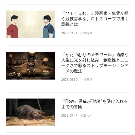
『ひゃくえむ。』漫画家・魚豊が描
く競技哲学を、ロトスコープで描く
意義とは
2025.09.24
小野寺系
『かたつむりのメモワール』過酷な
人生に光を射し込み、創造性とユニ
ークさで彩るストップモーションア
ニメの魔法
2025.06.30
牛津厚信
『Flow』黒猫が“他者”を受け入れる
までの冒険
2025.03.17
竹島ルイ