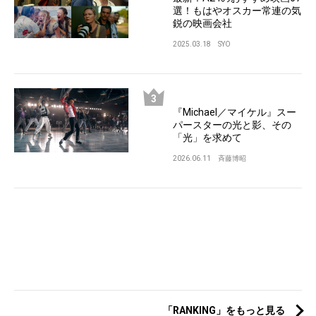
選！もはやオスカー常連の気
鋭の映画会社
2025.03.18
SYO
『Michael／マイケル』スー
パースターの光と影、その
「光」を求めて
2026.06.11
斉藤博昭
「RANKING」をもっと見る