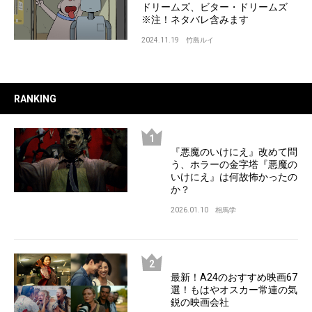
ドリームズ、ビター・ドリームズ
※注！ネタバレ含みます
2024.11.19
竹島ルイ
RANKING
『悪魔のいけにえ』改めて問
う、ホラーの金字塔『悪魔の
いけにえ』は何故怖かったの
か？
2026.01.10
相馬学
最新！A24のおすすめ映画67
選！もはやオスカー常連の気
鋭の映画会社