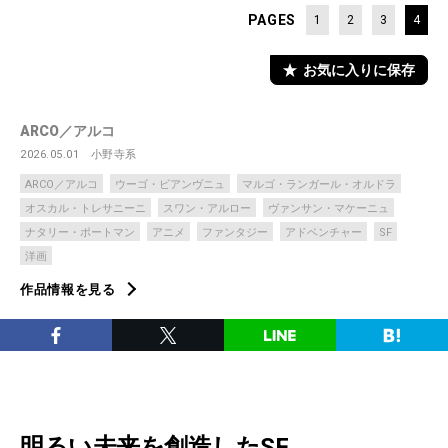
PAGES
1
2
3
4
お気に入りに保存
ARCO／アルコ
2026.05.01
小野寺系
ARCO／アルコ
ウーゴ・ビアンヴニュ
マルゴ・ランガール・オルドラ
オスカル・トレサニーニ
スワン・アルロー
ヴァンサン・マケーニュ
ナタリー・ポートマン
アニメ
ファンタジー
アドベンチャー
SF
洋画
作品情報を見る
明るい未来を創造したSF