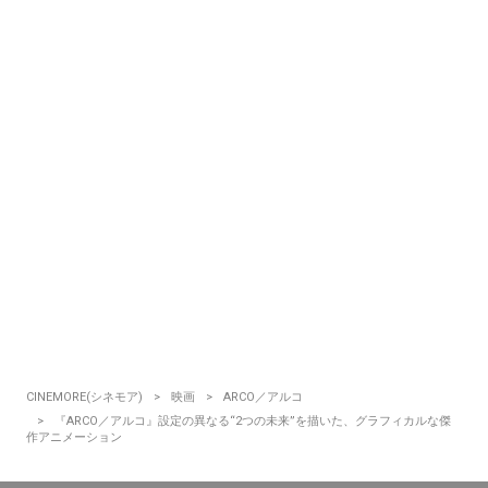
CINEMORE(シネモア)
映画
ARCO／アルコ
『ARCO／アルコ』設定の異なる“2つの未来”を描いた、グラフィカルな傑
作アニメーション