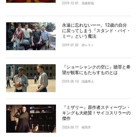
2019.12.01
高森郁哉
永遠に忘れないーー。12歳の自分
に戻ってしまう『スタンド・バイ・
ミー』という魔法
2019.07.02
杏レラト
『ショーシャンクの空に』贖罪と希
望が観客にもたらすものとは
2019.05.10
清藤秀人
『ミザリー』原作者スティーヴン・
キングも大絶賛！サイコスリラーの
傑作
2026.03.17
相馬学