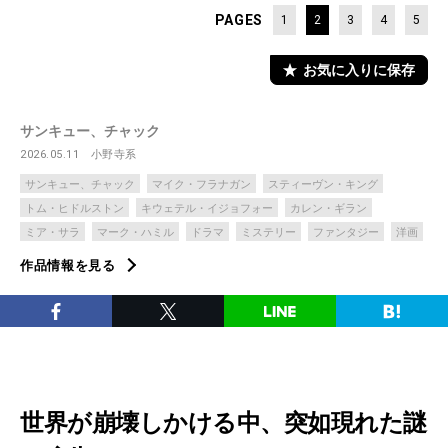
PAGES
1
2
3
4
5
お気に入りに保存
サンキュー、チャック
2026.05.11
小野寺系
サンキュー、チャック
マイク・フラナガン
スティーヴン・キング
トム・ヒドルストン
キウェテル・イジョフォー
カレン・ギラン
ミア・サラ
マーク・ハミル
ドラマ
ミステリー
ファンタジー
洋画
作品情報を見る
世界が崩壊しかける中、突如現れた謎