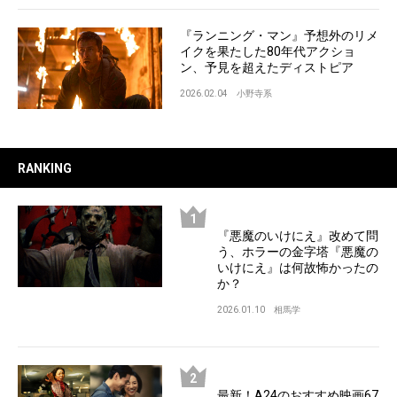
『ランニング・マン』予想外のリメ
イクを果たした80年代アクショ
ン、予見を超えたディストピア
2026.02.04
小野寺系
RANKING
『悪魔のいけにえ』改めて問
う、ホラーの金字塔『悪魔の
いけにえ』は何故怖かったの
か？
2026.01.10
相馬学
最新！A24のおすすめ映画67