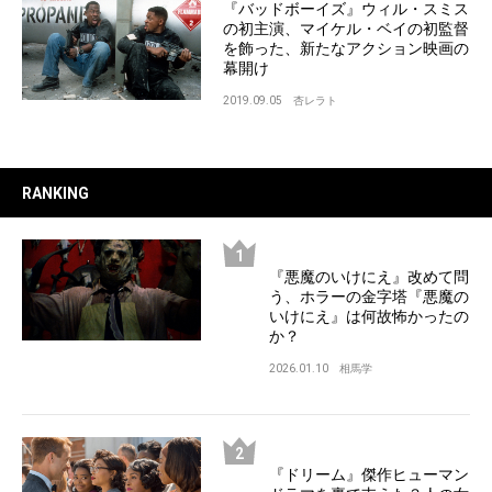
『バッドボーイズ』ウィル・スミス
の初主演、マイケル・ベイの初監督
を飾った、新たなアクション映画の
幕開け
2019.09.05
杏レラト
RANKING
『悪魔のいけにえ』改めて問
う、ホラーの金字塔『悪魔の
いけにえ』は何故怖かったの
か？
2026.01.10
相馬学
『ドリーム』傑作ヒューマン