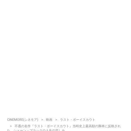
CINEMORE(シネモア)
映画
ラスト・ボーイスカウト
不遇の名作『ラスト・ボーイスカウト』当時史上最高額の脚本に反映され
た、シェーン・ブラックの人生の悲しみ