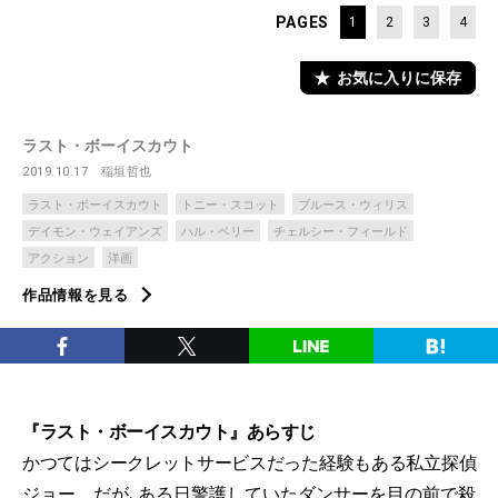
PAGES
1
2
3
4
お気に入りに保存
ラスト・ボーイスカウト
2019.10.17
稲垣哲也
ラスト・ボーイスカウト
トニー・スコット
ブルース・ウィリス
デイモン・ウェイアンズ
ハル・ベリー
チェルシー・フィールド
アクション
洋画
作品情報を見る
『ラスト・ボーイスカウト』あらすじ
かつてはシークレットサービスだった経験もある私立探偵
ジョー。だが､ある日警護していたダンサーを目の前で殺