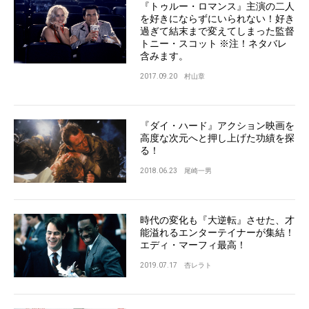
『トゥルー・ロマンス』主演の二人
を好きにならずにいられない！好き
過ぎて結末まで変えてしまった監督
トニー・スコット ※注！ネタバレ
含みます。
2017.09.20
村山章
『ダイ・ハード』アクション映画を
高度な次元へと押し上げた功績を探
る！
2018.06.23
尾崎一男
時代の変化も『大逆転』させた、才
能溢れるエンターテイナーが集結！
エディ・マーフィ最高！
2019.07.17
杏レラト