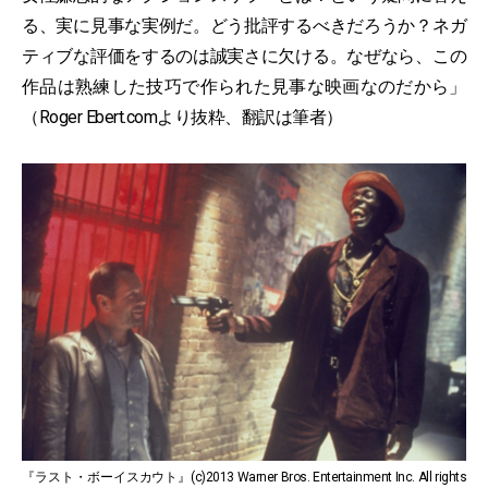
る、実に見事な実例だ。どう批評するべきだろうか？ネガ
ティブな評価をするのは誠実さに欠ける。なぜなら、この
作品は熟練した技巧で作られた見事な映画なのだから」
（Roger Ebert.comより抜粋、翻訳は筆者）
『ラスト・ボーイスカウト』(c)2013 Warner Bros. Entertainment Inc. All rights