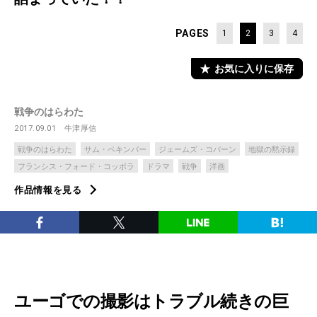
PAGES
1
2
3
4
お気に入りに保存
戦争のはらわた
2017.09.01
牛津厚信
戦争のはらわた
サム・ペキンパー
ジェームズ・コバーン
地獄の黙示録
フランシス・フォード・コッポラ
ドラマ
戦争
洋画
作品情報を見る
ユーゴでの撮影はトラブル続きの巨