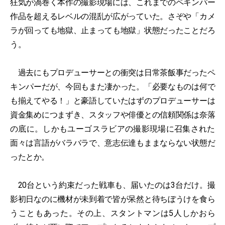
狂気が渦巻く本作の撮影現場には、これまでのペキンパー
作品を超えるレベルの混乱が広がっていた。さぞや「カメ
ラが回っても地獄、止まっても地獄」状態だったことだろ
う。
過去にもプロデューサーとの衝突は日常茶飯事だったペ
キンパーだが、今回もまた凄かった。「必要なものは何で
も揃えてやる！」と豪語していたはずのプロデューサーは
資金集めにつまずき、スタッフや俳優との信頼関係は奈落
の底に。しかもユーゴスラビアの撮影現場に召集された
面々は言語がバラバラで、意志伝達もままならない状態だ
ったとか。
20台という約束だった戦車も、届いたのは3台だけ。撮
影初日なのに機材が未到着で皆が呆然と待ちぼうけを食ら
うこともあった。その上、スタントマンは5人しかおら