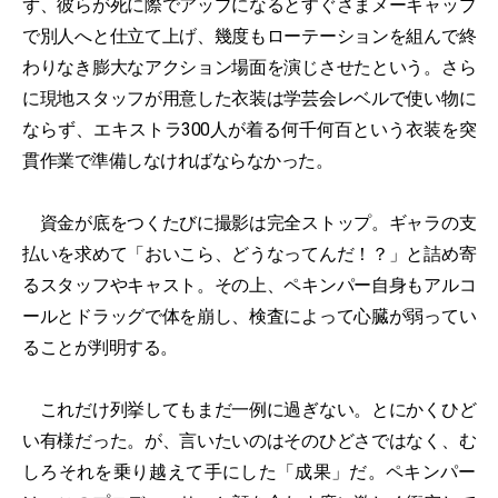
ず、彼らが死に際でアップになるとすぐさまメーキャップ
で別人へと仕立て上げ、幾度もローテーションを組んで終
わりなき膨大なアクション場面を演じさせたという。さら
に現地スタッフが用意した衣装は学芸会レベルで使い物に
ならず、エキストラ300人が着る何千何百という衣装を突
貫作業で準備しなければならなかった。
資金が底をつくたびに撮影は完全ストップ。ギャラの支
払いを求めて「おいこら、どうなってんだ！？」と詰め寄
るスタッフやキャスト。その上、ペキンパー自身もアルコ
ールとドラッグで体を崩し、検査によって心臓が弱ってい
ることが判明する。
これだけ列挙してもまだ一例に過ぎない。とにかくひど
い有様だった。が、言いたいのはそのひどさではなく、む
しろそれを乗り越えて手にした「成果」だ。ペキンパー