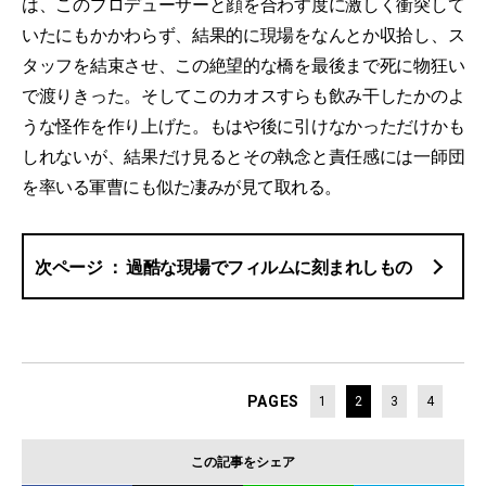
は、このプロデューサーと顔を合わす度に激しく衝突して
いたにもかかわらず、結果的に現場をなんとか収拾し、ス
タッフを結束させ、この絶望的な橋を最後まで死に物狂い
で渡りきった。そしてこのカオスすらも飲み干したかのよ
うな怪作を作り上げた。もはや後に引けなかっただけかも
しれないが、結果だけ見るとその執念と責任感には一師団
を率いる軍曹にも似た凄みが見て取れる。
過酷な現場でフィルムに刻まれしもの
PAGES
1
2
3
4
この記事をシェア