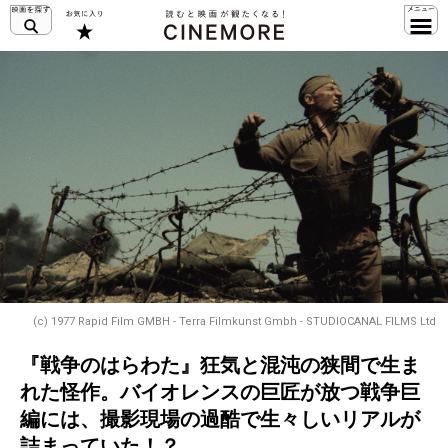
(c) 1977 Rapid Film GMBH - Terra Filmkunst Gmbh - STUDIOCANAL FILMS Ltd
『戦争のはらわた』狂気と混沌の狭間で生ま
れた怪作。バイオレンスの巨匠が放つ戦争巨
編には、撮影現場の過酷で生々しいリアルが
詰まっていた！？