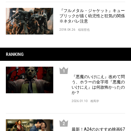
『フルメタル・ジャケット』キュー
ブリックが描く幼児性と狂気の関係
※ネタバレ注意
2018.04.26
稲垣哲也
RANKING
『悪魔のいけにえ』改めて問
う、ホラーの金字塔『悪魔の
いけにえ』は何故怖かったの
か？
2026.01.10
相馬学
最新！A24のおすすめ映画67