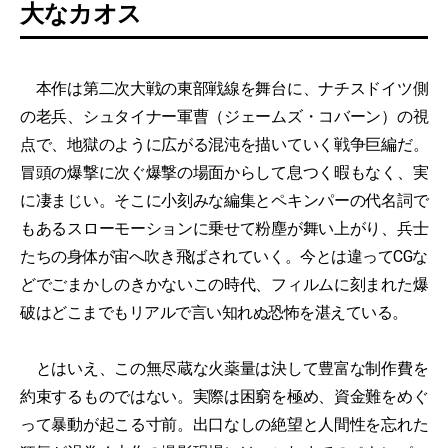
大なカオス
本作は第二次大戦の東部戦線を舞台に、ナチスドイツ側
の老兵、シュタイナー軍曹（ジェームズ・コバーン）の視
点で、地獄のように広がる混沌を描いていく戦争巨編だ。
冒頭の爆撃に次ぐ爆撃の場面からして息つく暇もなく、実
に凄まじい。そこに小刻みな編集とペキンパーの代名詞で
もあるスローモーションに乗せて粉塵が舞い上がり、兵士
たちの身体が宙へ吹き飛ばされていく。今とは違ってCGな
どでごまかしのきかないこの時代、フィルムに刻まれた爆
破はどこまでもリアルで言い知れぬ恐怖を湛えている。
とはいえ、この無尽蔵な火薬量は決して豊富な制作費を
約束するものではない。実際は困窮を極め、資金難をめぐ
って暴動が起こる寸前。出口なしの絶望と人間性を忘れた