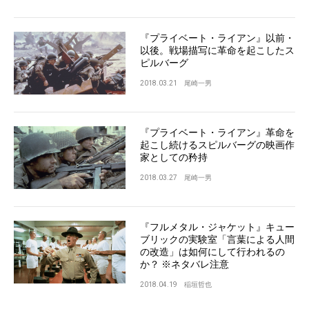
『プライベート・ライアン』以前・
以後。戦場描写に革命を起こしたス
ピルバーグ
2018.03.21
尾崎一男
『プライベート・ライアン』革命を
起こし続けるスピルバーグの映画作
家としての矜持
2018.03.27
尾崎一男
『フルメタル・ジャケット』キュー
ブリックの実験室「言葉による人間
の改造」は如何にして行われるの
か？ ※ネタバレ注意
2018.04.19
稲垣哲也