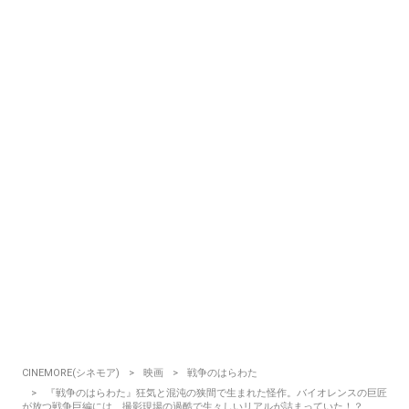
CINEMORE(シネモア)
映画
戦争のはらわた
『戦争のはらわた』狂気と混沌の狭間で生まれた怪作。バイオレンスの巨匠
が放つ戦争巨編には、撮影現場の過酷で生々しいリアルが詰まっていた！？