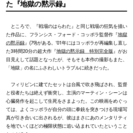
た『地獄の黙示録』
ところで、『戦場のはらわた』と同じ戦場の狂気を描い
た作品に、フランシス・フォード・コッポラ監督作『
地獄
の黙示録
』(79)がある。’01年にはコッポラが再編集し直し
た3時間20分の超大作『
地獄の黙示録 特別完全版
』がお
目見えして話題となったが、そもそも本作の撮影もまた、
「地獄」の名にふさわしいトラブルに続きだった。
フィリピンに建てたセットは台風で吹き飛ばされ、監督
と役者たちは絶えず衝突し、主演のマーティン・シーンは
心臓発作を起こして生死をさまよった。この映画をめぐっ
ては、よくコッポラが自分の頭に拳銃を突きつける現場写
真が引き合いに出されるが、彼はまさにあのメンタリティ
を地でいくほどの極限状態に追い込まれていたということ