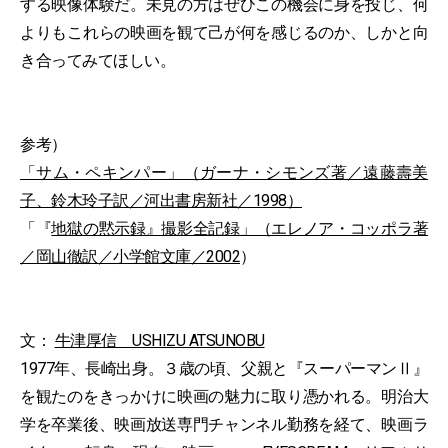
する映像体験だ。未見の方はぜひこの機会に身を投じ、何
よりもこれらの映画を観て己が何を感じるのか、しかと向
き合ってみてほしい。
参考）
「サム・ペキンパー」（ガーナ・シモンズ著／遠藤壽美
子、鈴木玲子訳／河出書房新社／1998）
「『
地獄の黙示録』撮影全記録」（エレノア・コッポラ著
／岡山徹訳／小学館文庫／2002
）
文：
牛津厚信 USHIZU ATSUNOBU
1977年、長崎出身。３歳の頃、父親と『スーパーマンⅡ』
を観たのをきっかけに映画の魅力に取り憑かれる。明治大
学を卒業後、映画放送専門チャンネル勤務を経て、映画ラ