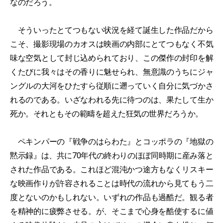
なのだろう。
そういったとてつもない状況を経て誕生した作品だから
こそ、撮影現場のカオスは映画の内部にとてつもなく不気
味な空気として封じ込められており、この傑作の封印を解
くたびに我々はその香りに魅せられ、無意識のうちにジャ
ングルの大河をひたすら従順に遡っていく自分に気づかさ
れるのである。いざなわれる先に待つのは、果たして生か
死か。それともその範疇を超えた狂気の世界だろうか。
ペキンパーの『戦争のはらわた』とコッポラの『地獄の
黙示録』は、共に70年代の終わりのほぼ同時期に産み落と
された作品である。これほど混沌かつ途方もなくリスキー
な映画作りが許容されることは時代の流れから見てもう二
度とないのかもしれない。いずれの作品も過酷だ。観る者
を精神的に疲弊させる。が、そこまで心身を酷使するに値