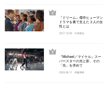
『ドリーム』傑作ヒューマン
ドラマを裏で支えた３人の女
性とは
2017.10.03
牛津厚信
『Michael／マイケル』スー
パースターの光と影、その
「光」を求めて
2026.06.11
斉藤博昭