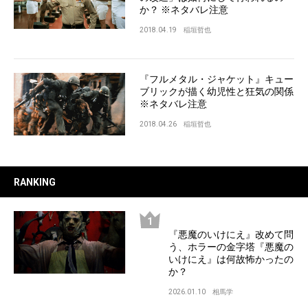
か？ ※ネタバレ注意
2018.04.19
稲垣哲也
『フルメタル・ジャケット』キュー
ブリックが描く幼児性と狂気の関係
※ネタバレ注意
2018.04.26
稲垣哲也
RANKING
『悪魔のいけにえ』改めて問
う、ホラーの金字塔『悪魔の
いけにえ』は何故怖かったの
か？
2026.01.10
相馬学