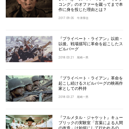
コング』のオファーを蹴ってまで本
作に身を投じた理由とは？
2017.09.05
牛津厚信
『プライベート・ライアン』以前・
以後。戦場描写に革命を起こしたス
ピルバーグ
2018.03.21
尾崎一男
『プライベート・ライアン』革命を
起こし続けるスピルバーグの映画作
家としての矜持
2018.03.27
尾崎一男
『フルメタル・ジャケット』キュー
ブリックの実験室「言葉による人間
の改造」は如何にして行われるの