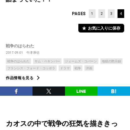
PAGES
1
2
3
4
お気に入りに保存
戦争のはらわた
2017.09.01
牛津厚信
戦争のはらわた
サム・ペキンパー
ジェームズ・コバーン
地獄の黙示録
フランシス・フォード・コッポラ
ドラマ
戦争
洋画
作品情報を見る
カオスの中で戦争の狂気を描ききっ