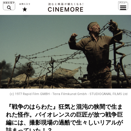
(c) 1977 Rapid Film GMBH - Terra Filmkunst Gmbh - STUDIOCANAL FILMS Ltd
『戦争のはらわた』狂気と混沌の狭間で生ま
れた怪作。バイオレンスの巨匠が放つ戦争巨
編には、撮影現場の過酷で生々しいリアルが
詰まっていた！？