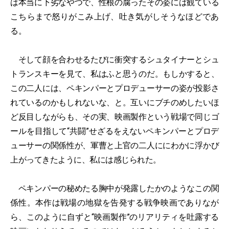
は本当に下劣なやつで、性根の腐ったその姿には観ている
こちらまで怒りがこみ上げ、吐き気がしそうなほどであ
る。
そして顔を合わせるたびに衝突するシュタイナーとシュ
トランスキーを見て、私はふと思うのだ。もしかすると、
この二人には、ペキンパーとプロデューサーの姿が投影さ
れているのかもしれないな、と。互いにブチのめしたいほ
ど反目しながらも、その実、映画製作という戦場で同じゴ
ールを目指して“共闘”せざるをえないペキンパーとプロデ
ューサーの関係性が、軍曹と上官の二人ににわかに浮かび
上がってきたように、私には感じられた。
ペキンパーの秘めたる胸中が発露したかのようなこの関
係性。本作は戦場の地獄を告発する戦争映画でありなが
ら、このように自ずと“映画製作”のリアリティを吐露する