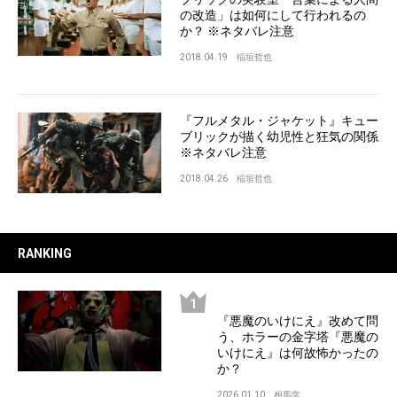
の改造」は如何にして行われるの
か？ ※ネタバレ注意
2018.04.19
稲垣哲也
『フルメタル・ジャケット』キュー
ブリックが描く幼児性と狂気の関係
※ネタバレ注意
2018.04.26
稲垣哲也
RANKING
『悪魔のいけにえ』改めて問
う、ホラーの金字塔『悪魔の
いけにえ』は何故怖かったの
か？
2026.01.10
相馬学