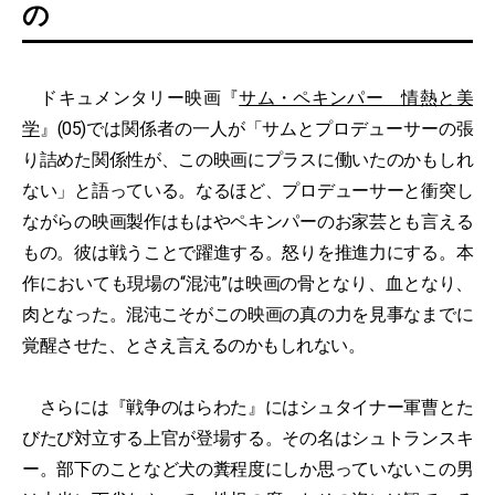
の
ドキュメンタリー映画『
サム・ペキンパー 情熱と美
学
』(05)では関係者の一人が「サムとプロデューサーの張
り詰めた関係性が、この映画にプラスに働いたのかもしれ
ない」と語っている。なるほど、プロデューサーと衝突し
ながらの映画製作はもはやペキンパーのお家芸とも言える
もの。彼は戦うことで躍進する。怒りを推進力にする。本
作においても現場の“混沌”は映画の骨となり、血となり、
肉となった。混沌こそがこの映画の真の力を見事なまでに
覚醒させた、とさえ言えるのかもしれない。
さらには『戦争のはらわた』にはシュタイナー軍曹とた
びたび対立する上官が登場する。その名はシュトランスキ
ー。部下のことなど犬の糞程度にしか思っていないこの男