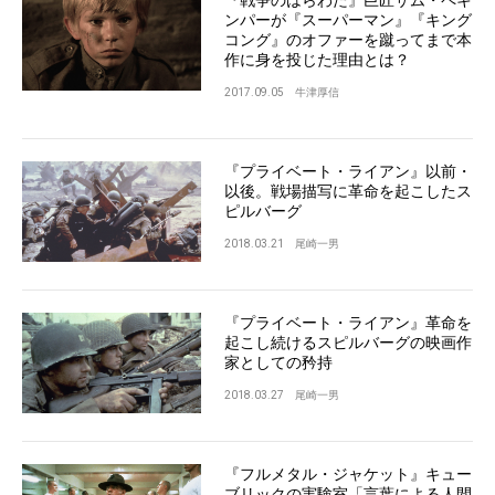
ンパーが『スーパーマン』『キング
コング』のオファーを蹴ってまで本
作に身を投じた理由とは？
2017.09.05
牛津厚信
『プライベート・ライアン』以前・
以後。戦場描写に革命を起こしたス
ピルバーグ
2018.03.21
尾崎一男
『プライベート・ライアン』革命を
起こし続けるスピルバーグの映画作
家としての矜持
2018.03.27
尾崎一男
『フルメタル・ジャケット』キュー
ブリックの実験室「言葉による人間