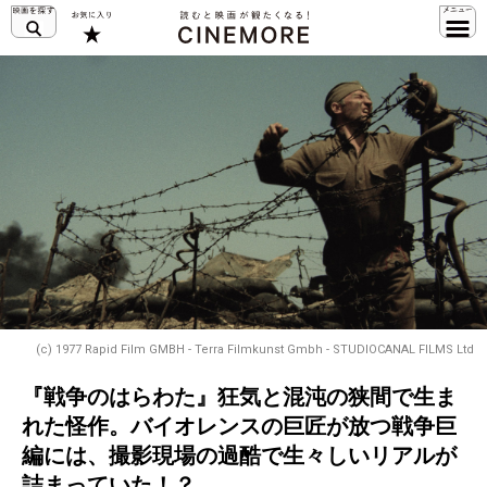
(c) 1977 Rapid Film GMBH - Terra Filmkunst Gmbh - STUDIOCANAL FILMS Ltd
『戦争のはらわた』狂気と混沌の狭間で生ま
れた怪作。バイオレンスの巨匠が放つ戦争巨
編には、撮影現場の過酷で生々しいリアルが
詰まっていた！？