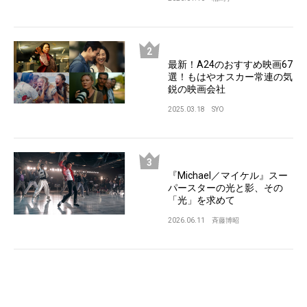
最新！A24のおすすめ映画67
選！もはやオスカー常連の気
鋭の映画会社
2025.03.18
SYO
『Michael／マイケル』スー
パースターの光と影、その
「光」を求めて
2026.06.11
斉藤博昭