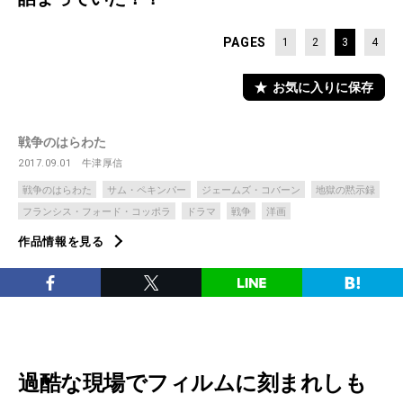
PAGES
1
2
3
4
お気に入りに保存
戦争のはらわた
2017.09.01
牛津厚信
戦争のはらわた
サム・ペキンパー
ジェームズ・コバーン
地獄の黙示録
フランシス・フォード・コッポラ
ドラマ
戦争
洋画
作品情報を見る
過酷な現場でフィルムに刻まれしも