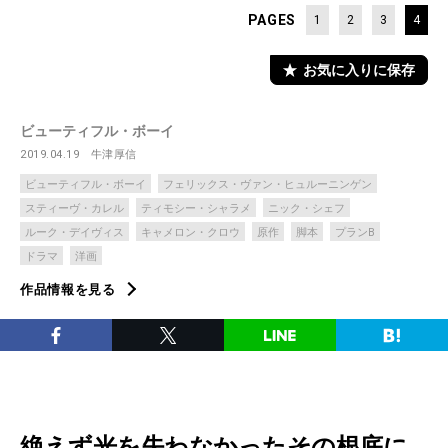
PAGES
1
2
3
4
お気に入りに保存
ビューティフル・ボーイ
2019.04.19
牛津厚信
ビューティフル・ボーイ
フェリックス・ヴァン・ヒュルーニンゲン
スティーヴ・カレル
ティモシー・シャラメ
ニック・シェフ
ルーク・デイヴィス
キャメロン・クロウ
原作
脚本
プランB
ドラマ
洋画
作品情報を見る
絶えず光を失わなかったその根底に