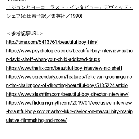
「ジョンとヨーコ ラスト・インタビュー」デヴィッド・
シェフ(石田泰子訳／集英社／1990)
＜参考記事URL＞
http://time.com/5413761/beautiful-boy-film/
https://www.psychologies.co.uk/beautiful-boy-interview-autho
r-david-sheff-when-your-child-addicted-drugs
https://www.thefix.com/beautiful-boy-interview-nic-sheff
https://www.screendaily.com/features/felix-van-groeningen-o
n-the-challenges-of-directing-beautiful-boy/5135224.article
https://www.slashfilm.com/beautiful-boy-director-interview/
https://www.flickeringmyth.com/2019/01/exclusive-interview
-beautiful-boy-screenwriter-luke-davies-on-masculinity-manip
ulative-filmmaking-and-more/