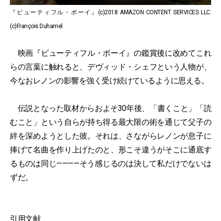
『ビューティフル・ボーイ』(c)2018 AMAZON CONTENT SERVICES LLC.
(c)François Duhamel
映画『ビューティフル・ボーイ』の鑑賞後に改めてこれ
らの言葉に触れると、デヴィッド・シェフという人物が、
今なおレノンの影響を強く受け続けているように思える。
伝説となった取材からおよそ30年後、「書くこと」「読
むこと」という自らが持ち得る最大限の術を通じて父子の
絆を深めようとした彼。それは、さながらレノンが息子に
捧げて名曲を作り上げたのと、形こそ違うがそこに通底す
るものは同じ————そう感じるのは決して私だけでないは
ずだ。
引用文献