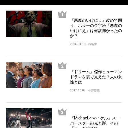
『悪魔のいけにえ』改めて問
う、ホラーの金字塔『悪魔の
いけにえ』は何故怖かったの
か？
2026.01.10
相馬学
『ドリーム』傑作ヒューマン
ドラマを裏で支えた３人の女
性とは
2017.10.03
牛津厚信
『Michael／マイケル』スー
パースターの光と影、その