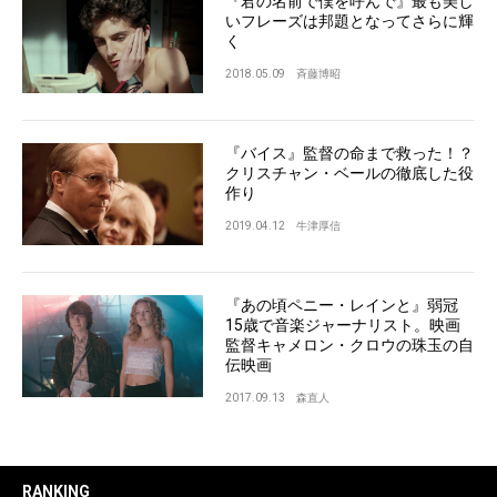
『君の名前で僕を呼んで』最も美し
いフレーズは邦題となってさらに輝
く
2018.05.09
斉藤博昭
『バイス』監督の命まで救った！？
クリスチャン・ベールの徹底した役
作り
2019.04.12
牛津厚信
『あの頃ペニー・レインと』弱冠
15歳で音楽ジャーナリスト。映画
監督キャメロン・クロウの珠玉の自
伝映画
2017.09.13
森直人
RANKING