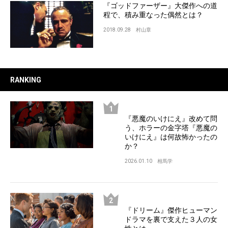
『ゴッドファーザー』大傑作への道
程で、積み重なった偶然とは？
2018.09.28
村山章
RANKING
『悪魔のいけにえ』改めて問
う、ホラーの金字塔『悪魔の
いけにえ』は何故怖かったの
か？
2026.01.10
相馬学
『ドリーム』傑作ヒューマン
ドラマを裏で支えた３人の女