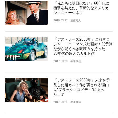
『俺たちに明日はない』60年代に
衝撃を与えた、革新的なアメリカ
ン・ニューシネマ
2019.03.27
清藤秀人
『デス・レース2000年』これぞロ
ジャー・コーマン式映画術！低予算
ながら驚くべき破壊力を持った、
70年代の超人気カルト作
2017.08.23
牛津厚信
『デス・レース2000年』未来を予
見した超カルト作が愛される理由
は“ブラック・コメディ”にあっ
た！？
2017.08.24
牛津厚信