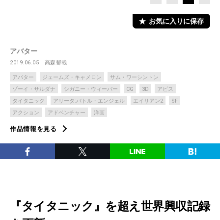
お気に入りに保存
アバター
2019.06.05
高森郁哉
アバター
ジェームズ・キャメロン
サム・ワーシントン
ゾーイ・サルダナ
シガニー・ウィーバー
CG
3D
アビス
タイタニック
アリータ:バトル・エンジェル
エイリアン2
SF
アクション
アドベンチャー
洋画
作品情報を見る
『タイタニック』を超え世界興収記録