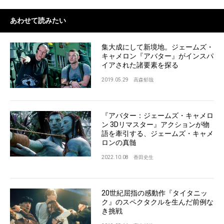
あわせて読みたい
集大成にして新境地。ジェームズ・
キャメロン『アバター』がインスパ
イアされた諸要素を探る
2019.05.29
高森郁哉
『アバター：ジェームズ・キャメロ
ン 3Dリマスター』アクションが物
語を牽引する、ジェームズ・キャメ
ロンの真髄
2022.10.08
香田史生
20世紀屈指の感動作『タイタニッ
ク』のスペクタクルを生んだ前例な
き挑戦