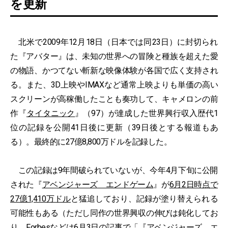
を更新
北米で2009年12月18日（日本では同23日）に封切られ
た『アバター』は、未知の世界への冒険と種族を超えた愛
の物語、かつてない斬新な映像体験が各国で広く支持され
る。また、3D上映やIMAXなど通常上映よりも単価の高い
スクリーンが高稼働したことも奏功して、キャメロンの前
作『
タイタニック
』（97）が達成した世界興行収入歴代1
位の記録を公開41日後に更新（39日後とする報道もあ
る）。最終的に27億8,800万ドルを記録した。
この記録は9年間破られていないが、今年4月下旬に公開
された『
アベンジャーズ エンドゲーム
』が
6月2日時点で
27億1,410万ドル
と猛追しており、記録が塗り替えられる
可能性もある（ただし同作の世界興収の伸びは鈍化してお
り、
Forbes
などは6月3日の記事で「『アベンジャーズ エ