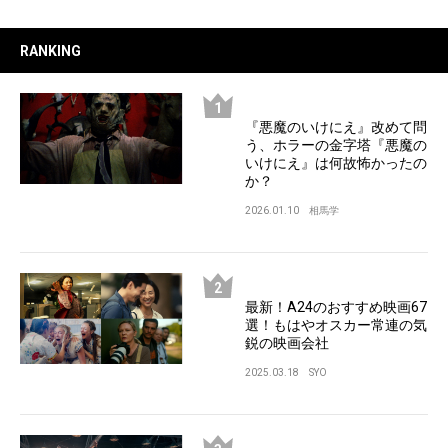
RANKING
『悪魔のいけにえ』改めて問
う、ホラーの金字塔『悪魔の
いけにえ』は何故怖かったの
か？
2026.01.10
相馬学
最新！A24のおすすめ映画67
選！もはやオスカー常連の気
鋭の映画会社
2025.03.18
SYO