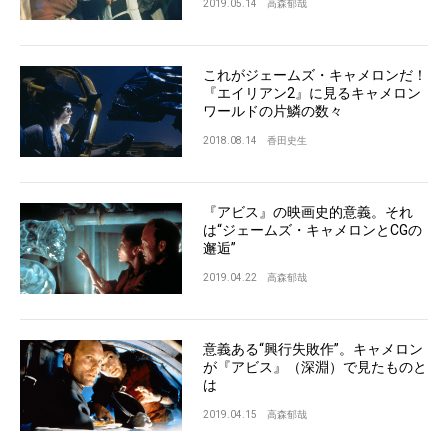
2019.05.14
高森郁哉
これがジェームズ・キャメロンだ！
『エイリアン2』に見るキャメロン
ワールドの片鱗の数々
2018.08.14
香田史生
『アビス』の映画史的意義。それ
は“ジェームズ・キャメロンとCGの
邂逅”
2019.04.22
高森郁哉
意義ある“興行失敗作”。キャメロン
が『アビス』（深淵）で見たものと
は
2019.04.15
高森郁哉