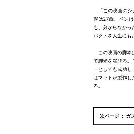
「この映画のシナ
僕は27歳、ベン
も、分からなかっ
パクトを人生にも
この映画の脚本は
て脚光を浴びる。
ーとしても成功し
はマットが製作し
る。
ガ