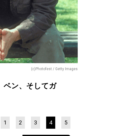
(c)Photofest / Getty Images
、ベン、そしてガ
1
2
3
4
5