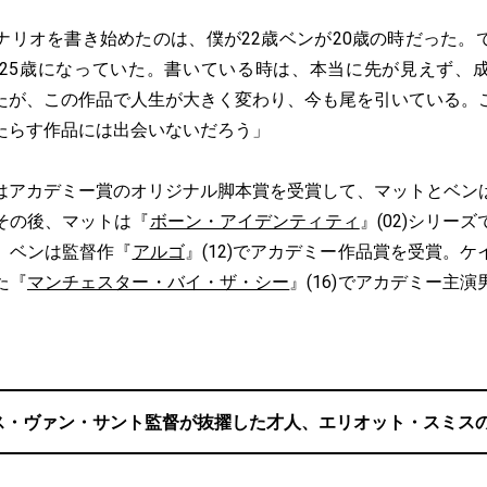
リオを書き始めたのは、僕が22歳ベンが20歳の時だった。
は25歳になっていた。書いている時は、本当に先が見えず、
たが、この作品で人生が大きく変わり、今も尾を引いている。
たらす作品には出会いないだろう」
アカデミー賞のオリジナル脚本賞を受賞して、マットとベン
その後、マットは『
ボーン・アイデンティティ
』(02)シリー
、ベンは監督作『
アルゴ
』(12)でアカデミー作品賞を受賞。
た『
マンチェスター・バイ・ザ・シー
』(16)でアカデミー主
ス・ヴァン・サント監督が抜擢した才人、エリオット・スミス