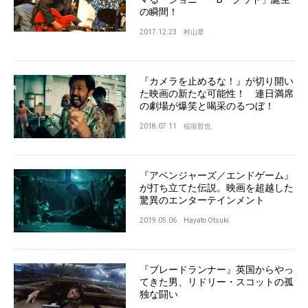
の瞬間！
2017.12.23
村山章
『カメラを止めるな！』が切り開い
た映画の新たな可能性！ 連日満席
の劇場が爆笑と喝采のるつぼ！
2018.07.11
稲垣哲也
『アベンジャーズ／エンドゲーム』
が打ち立てた伝説。映画を超越した
驚異のエンターテインメント
2019.05.06
Hayato Otsuki
『ブレードランナー』英国からやっ
てきた男、リドリー・スコットの孤
独な闘い