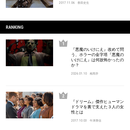
2017.11.06
香田史生
RANKING
『悪魔のいけにえ』改めて問
う、ホラーの金字塔『悪魔の
いけにえ』は何故怖かったの
か？
2026.01.10
相馬学
『ドリーム』傑作ヒューマン
ドラマを裏で支えた３人の女
性とは
2017.10.03
牛津厚信