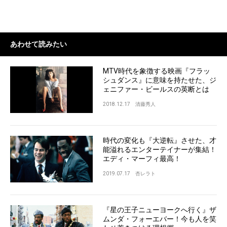
あわせて読みたい
MTV時代を象徴する映画『フラッ
シュダンス』に意味を持たせた、ジ
ェニファー・ビールスの英断とは
2018.12.17
清藤秀人
時代の変化も『大逆転』させた、才
能溢れるエンターテイナーが集結！
エディ・マーフィ最高！
2019.07.17
杏レラト
『星の王子ニューヨークへ行く』ザ
ムンダ・フォーエバー！今も人を笑