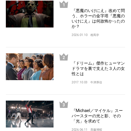
『悪魔のいけにえ』改めて問
う、ホラーの金字塔『悪魔の
いけにえ』は何故怖かったの
か？
2026.01.10
相馬学
『ドリーム』傑作ヒューマン
ドラマを裏で支えた３人の女
性とは
2017.10.03
牛津厚信
『Michael／マイケル』スー
パースターの光と影、その
「光」を求めて
2026.06.11
斉藤博昭