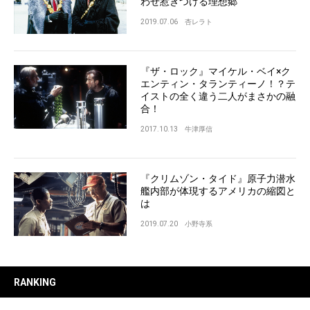
わせ惹きつける理想郷
2019.07.06
杏レラト
『ザ・ロック』マイケル・ベイ×ク
エンティン・タランティーノ！？テ
イストの全く違う二人がまさかの融
合！
2017.10.13
牛津厚信
『クリムゾン・タイド』原子力潜水
艦内部が体現するアメリカの縮図と
は
2019.07.20
小野寺系
RANKING