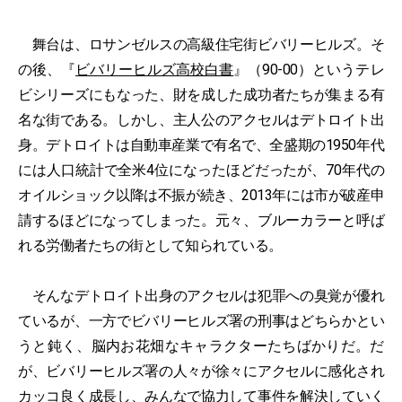
舞台は、ロサンゼルスの高級住宅街ビバリーヒルズ。そ
の後、『
ビバリーヒルズ高校白書
』（90-00）というテレ
ビシリーズにもなった、財を成した成功者たちが集まる有
名な街である。しかし、主人公のアクセルはデトロイト出
身。デトロイトは自動車産業で有名で、全盛期の1950年代
には人口統計で全米4位になったほどだったが、70年代の
オイルショック以降は不振が続き、2013年には市が破産申
請するほどになってしまった。元々、ブルーカラーと呼ば
れる労働者たちの街として知られている。
そんなデトロイト出身のアクセルは犯罪への臭覚が優れ
ているが、一方でビバリーヒルズ署の刑事はどちらかとい
うと鈍く、脳内お花畑なキャラクターたちばかりだ。だ
が、ビバリーヒルズ署の人々が徐々にアクセルに感化され
カッコ良く成長し、みんなで協力して事件を解決していく