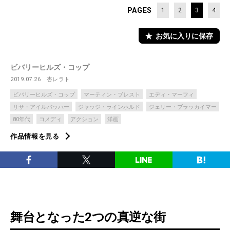
PAGES
1
2
3
4
お気に入りに保存
ビバリーヒルズ・コップ
2019.07.26
杏レラト
ビバリーヒルズ・コップ
マーティン・ブレスト
エディ・マーフィ
リサ・アイルバッハー
ジャッジ・ラインホルド
ジェリー・ブラッカイマー
80年代
コメディ
アクション
洋画
作品情報を見る
舞台となった2つの真逆な街