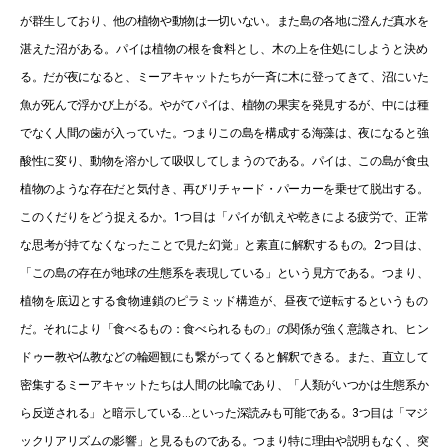
が群生しており、他の植物や動物は一切いない。また島の各地に澄んだ真水を
湛えた沼がある。パイは植物の根を食料とし、木の上を住処にしようと決め
る。だが夜になると、ミーアキャットたちが一斉に木に登ってきて、沼にいた
魚が死んで浮かび上がる。やがてパイは、植物の果実を発見するが、中には種
でなく人間の歯が入っていた。つまりこの島を構成する海藻は、夜になると強
酸性に変り、動物を溶かして吸収してしまうのである。パイは、この島が食虫
植物のような存在だと気付き、再びリチャード・パーカーを乗せて脱出する。
このくだりをどう捉えるか。1つ目は「パイが飢えや乾きによる疲労で、正常
な思考が持てなくなったことで見た幻覚」と素直に解釈するもの。2つ目は、
「この島の存在が地球の生態系を表現している」という見方である。つまり、
植物を底辺とする食物連鎖のピラミッド構造が、昼夜で逆転するというもの
だ。それにより「食べるもの：食べられるもの」の関係が強く意識され、ヒン
ドゥー教や仏教などの輪廻観にも繋がってくると解釈できる。また、直立して
密集するミーアキャットたちは人間の比喩であり、「人類がいつかは生態系か
ら反逆される」と暗示している…といった深読みも可能である。3つ目は「マジ
ックリアリズムの影響」と見るものである。つまり特に理由や説明もなく、突