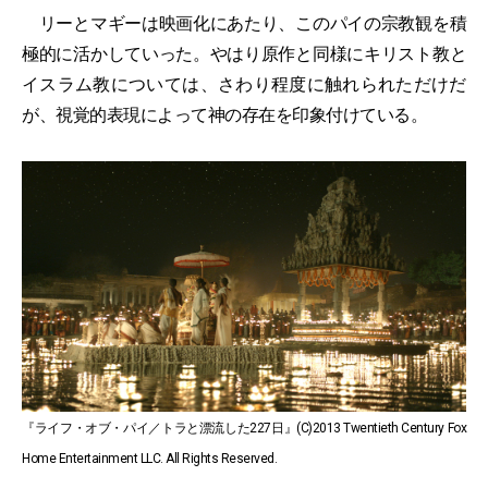
リーとマギーは映画化にあたり、このパイの宗教観を積
極的に活かしていった。やはり原作と同様にキリスト教と
イスラム教については、さわり程度に触れられただけだ
が、視覚的表現によって神の存在を印象付けている。
『ライフ・オブ・パイ／トラと漂流した227日』(C)2013 Twentieth Century Fox
Home Entertainment LLC. All Rights Reserved.