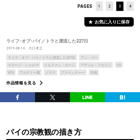
PAGES
1
2
3
4
お気に入りに保存
ライフ･オブ･パイ／トラと漂流した227日
2019.08.14
大口孝之
ライフ・オブ・パイ／トラと漂流した227日
アン・リー
スラージ・シャルマ
イルファン・カーン
アディル・フセイン
CG
VFX
アカデミー賞
ドラマ
アドベンチャー
洋画
作品情報を見る
パイの宗教観の描き方