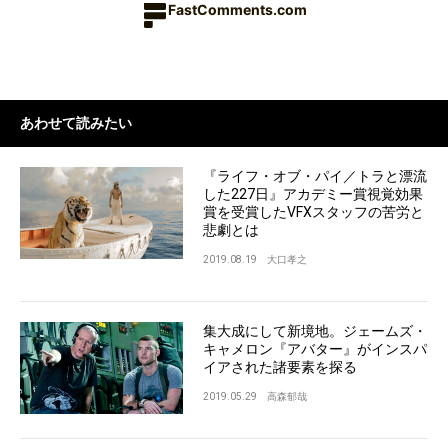
FastComments.com
あわせて読みたい
『ライフ・オブ・パイ／トラと漂流
した227日』アカデミー賞視覚効果
賞を受賞したVFXスタッフの苦労と
悲劇とは
2019.08.19
大口孝之
集大成にして新境地。ジェームズ・
キャメロン『アバター』がインスパ
イアされた諸要素を探る
2019.05.29
高森郁哉