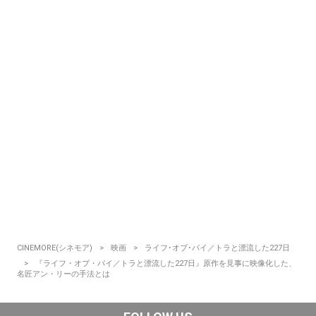
CINEMORE(シネモア)
映画
ライフ･オブ･パイ／トラと漂流した227日
『ライフ・オブ・パイ／トラと漂流した227日』原作を見事に映像化した、
名匠アン・リーの手法とは