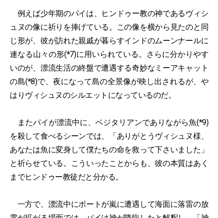
例えば少年期のパイは、ヒンドゥー教の神であるヴィシ
ュヌの像に祈りを捧げている。この像を横から見たのと同
じ形が、彼が訪れた親戚が暮らすインドのムーンナールに
連なる山々の形(*7)に用いられている。さらに分かりやす
いのが、漂流生活の終盤で遭遇する奇妙なミーアキャット
の島(*8)で、夜になって島の全景像が映し出されるが、や
はりヴィシュヌのシルエットになっているのだ。
またパイが漂流中に、ベジタリアンでありながら魚(*9)
を殺して食べるシーンでは、「ありがとうヴィシュヌ様、
あなたは魚に変身して僕たちの命を救って下さいました」
と祈らせている。こういったことからも、彼の本質はあく
までヒンドゥー教徒だと分かる。
一方で、漂流中にボートが嵐に遭遇して海面に落雷の放
電が拡がる場面では、パイは神が降臨したと解釈し、「神