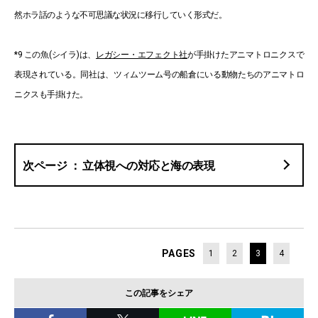
然ホラ話のような不可思議な状況に移行していく形式だ。
*9 この魚(シイラ)は、
レガシー・エフェクト社
が手掛けたアニマトロニクスで
表現されている。同社は、ツィムツーム号の船倉にいる動物たちのアニマトロ
ニクスも手掛けた。
立体視への対応と海の表現
PAGES
1
2
3
4
この記事をシェア