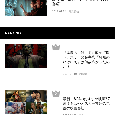
邂逅”
2019.04.22
高森郁哉
RANKING
『悪魔のいけにえ』改めて問
う、ホラーの金字塔『悪魔の
いけにえ』は何故怖かったの
か？
2026.01.10
相馬学
最新！A24のおすすめ映画67
選！もはやオスカー常連の気
鋭の映画会社