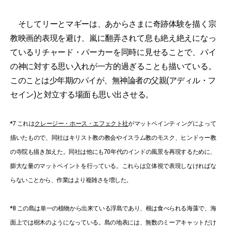
そしてリーとマギーは、あからさまに奇跡体験を描く宗
教映画的表現を避け、嵐に翻弄されて息も絶え絶えになっ
ているリチャード・パーカーを同時に見せることで、パイ
の神に対する思い入れが一方的過ぎることも描いている。
このことは少年期のパイが、無神論者の父親(アディル・フ
セイン)と対立する場面も思い出させる。
*7 これは
クレージー・ホース・エフェクト社
がマットペインティングによって
描いたもので、同社はキリスト教の教会やイスラム教のモスク、ヒンドゥー教
の寺院も描き加えた。同社は他にも70年代のインドの風景を再現するために、
膨大な量のマットペイントを行っている。これらは立体視で表現しなければな
らないことから、作業はより複雑さを増した。
*8 こ
の島は単一の植物から出来ている浮島であり、根は食べられる海藻で、海
面上では樹木のようになっている。島の地表には、無数のミーアキャットだけ