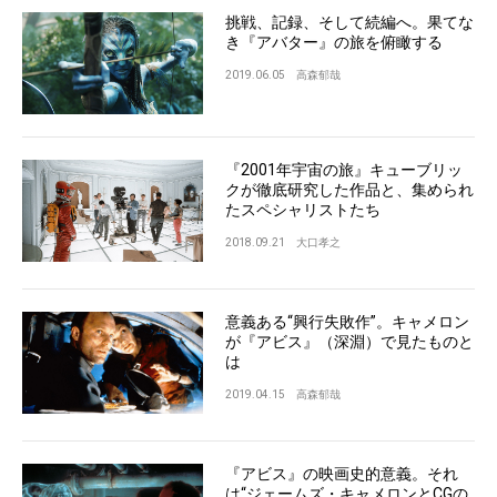
挑戦、記録、そして続編へ。果てな
き『アバター』の旅を俯瞰する
2019.06.05
高森郁哉
『2001年宇宙の旅』キューブリッ
クが徹底研究した作品と、集められ
たスペシャリストたち
2018.09.21
大口孝之
意義ある“興行失敗作”。キャメロン
が『アビス』（深淵）で見たものと
は
2019.04.15
高森郁哉
『アビス』の映画史的意義。それ
は“ジェームズ・キャメロンとCGの