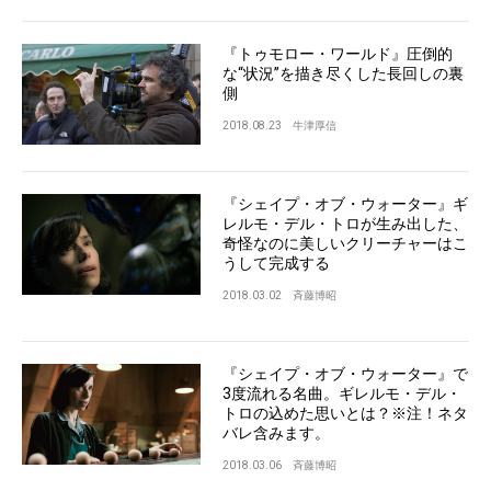
『トゥモロー・ワールド』圧倒的
な“状況”を描き尽くした長回しの裏
側
2018.08.23
牛津厚信
『シェイプ・オブ・ウォーター』ギ
レルモ・デル・トロが生み出した、
奇怪なのに美しいクリーチャーはこ
うして完成する
2018.03.02
斉藤博昭
『シェイプ・オブ・ウォーター』で
3度流れる名曲。ギレルモ・デル・
トロの込めた思いとは？※注！ネタ
バレ含みます。
2018.03.06
斉藤博昭