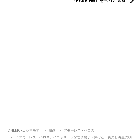
「RANKING」をもっと見る
CINEMORE(シネモア)
映画
アモーレス・ペロス
『アモーレス・ペロス』イニャリトゥが亡き息子へ捧げた、喪失と再生の物