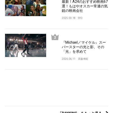
最新！A24のおすすめ映画67
選！もはやオスカー常連の気
鋭の映画会社
2025.03.18
SYO
『Michael／マイケル』スー
パースターの光と影、その
「光」を求めて
2026.06.11
斉藤博昭