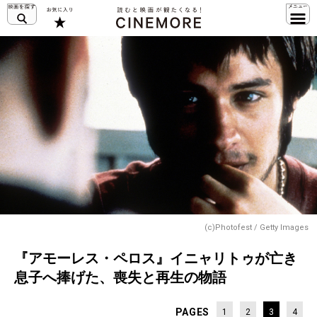
(c)Photofest / Getty Images
『アモーレス・ペロス』イニャリトゥが亡き
息子へ捧げた、喪失と再生の物語
PAGES
1
2
3
4