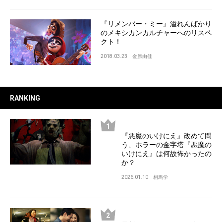
『リメンバー・ミー』溢れんばかり
のメキシカンカルチャーへのリスペ
クト！
2018.03.23
金原由佳
RANKING
『悪魔のいけにえ』改めて問
う、ホラーの金字塔『悪魔の
いけにえ』は何故怖かったの
か？
2026.01.10
相馬学