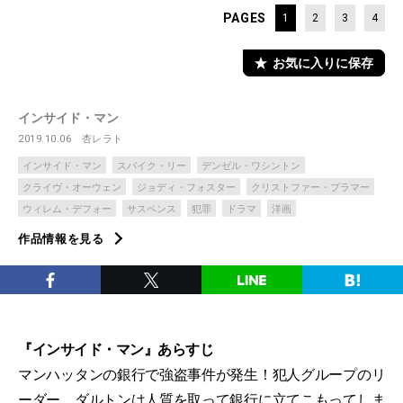
PAGES
1
2
3
4
お気に入りに保存
インサイド・マン
2019.10.06
杏レラト
インサイド・マン
スパイク・リー
デンゼル・ワシントン
クライヴ・オーウェン
ジョディ・フォスター
クリストファー・プラマー
ウィレム・デフォー
サスペンス
犯罪
ドラマ
洋画
作品情報を見る
『インサイド・マン』あらすじ
マンハッタンの銀行で強盗事件が発生！犯人グループのリ
ーダー、ダルトンは人質を取って銀行に立てこもってしま