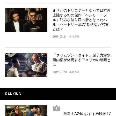
まさかのトリロジーとなって日本再
上陸する幻の傑作『ヘンリー・フー
ル』巧みな語り口の肝となったハ
ル・ハートリー流の“見せない”技術
とは？
2018.05.24
牛津厚信
『クリムゾン・タイド』原子力潜水
艦内部が体現するアメリカの縮図と
は
2019.07.20
小野寺系
RANKING
最新！A24のおすすめ映画67