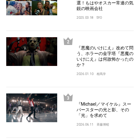
選！もはやオスカー常連の気
鋭の映画会社
2025.03.18
SYO
『悪魔のいけにえ』改めて問
う、ホラーの金字塔『悪魔の
いけにえ』は何故怖かったの
か？
2026.01.10
相馬学
『Michael／マイケル』スー
パースターの光と影、その
「光」を求めて
2026.06.11
斉藤博昭