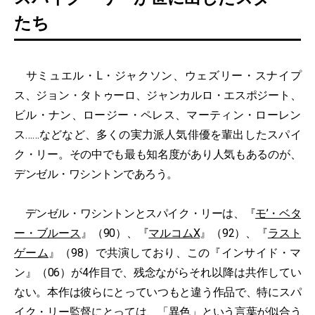
たち
サミュエル・L・ジャクソン、ウェズリー・スナイプ
ス、ジョン・タトゥーロ、ジャンカルロ・エスポジート、
ビル・ナン、ロージー・ペレス、マーティン・ローレン
ス……などなど、多くの実力派人気俳優を輩出したスパイ
ク・リー。その中でも最も知名度があり人気もあるのが、
デンゼル・ワシントンであろう。
デンゼル・ワシントンとスパイク・リーは、『
モ’・ベタ
ー・ブルース
』（90）、『
マルコムX
』（92）、『
ラスト
ゲーム
』（98）で共演しており、この『インサイド・マ
ン』（06）が4作目で、残念ながらそれ以降は共作してい
ない。本作は彼らにとっていつもと違う作品で、特にスパ
イク・リー監督にとっては、「異色」という言葉が似合う