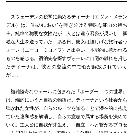
スウェーデンの税関に勤めるティーナ（エヴァ・メラン
デル）は、“罪のにおい”を嗅ぎ分ける特殊な能力の持ち
主。純粋で聡明な女性だが、人とは違う容姿が災いし、孤
独な人生を送っていた。ある日、彼女は怪しげな旅行者ヴ
ォーレ（エーロ・ミロノフ）と出会い、本能的に惹かれる
ものを感じる。宿泊先を探すヴォーレに自宅の離れを貸し
たティーナは、彼との交流の中で心が解放されていく
が……。
複雑怪奇なヴェールに包まれた『ボーダー 二つの世界』
は、端的にいうと自我の物語だ。ティーナという社会から
弾かれた女性が、自らのルーツを知ることで潜在的に抱え
ていた違和感を解消し、自らの意志で属する場所を決めて
いく。主人公に自我が芽生え、「自立」へと繋がるプロセ