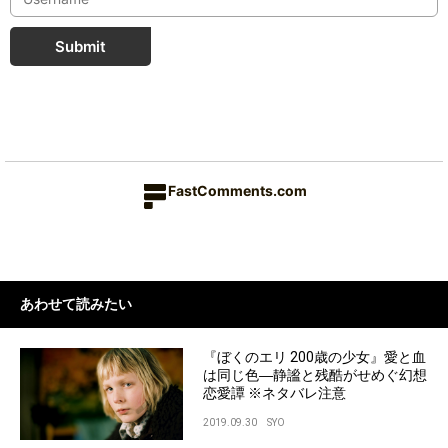
Submit
FastComments.com
あわせて読みたい
『ぼくのエリ 200歳の少女』愛と血
は同じ色―静謐と残酷がせめぐ幻想
恋愛譚 ※ネタバレ注意
2019.09.30
SYO