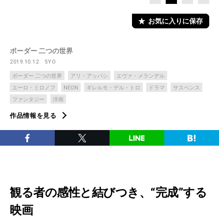
お気に入りに保存
ボーダー 二つの世界
2019.10.12
SYO
ボーダー 二つの世界
アリ・アッバシ
エヴァ・メランデル
エーロ・ミロノフ
NEON
ギレルモ・デル・トロ
ドラマ
サスペンス
ファンタジー
洋画
作品情報を見る
観る者の感性と結びつき、“完成”する
映画