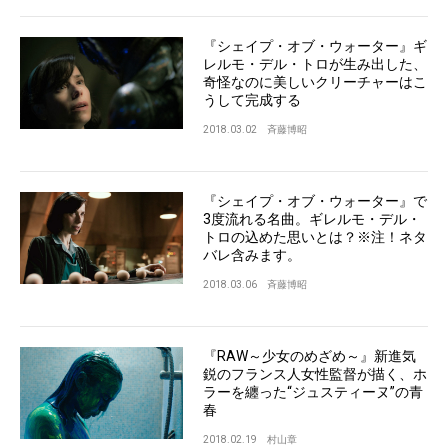
『シェイプ・オブ・ウォーター』ギ
レルモ・デル・トロが生み出した、
奇怪なのに美しいクリーチャーはこ
うして完成する
2018.03.02
斉藤博昭
『シェイプ・オブ・ウォーター』で
3度流れる名曲。ギレルモ・デル・
トロの込めた思いとは？※注！ネタ
バレ含みます。
2018.03.06
斉藤博昭
『RAW～少女のめざめ～』新進気
鋭のフランス人女性監督が描く、ホ
ラーを纏った“ジュスティーヌ”の青
春
2018.02.19
村山章