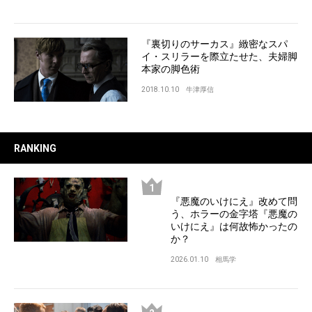
『裏切りのサーカス』緻密なスパ
イ・スリラーを際立たせた、夫婦脚
本家の脚色術
2018.10.10
牛津厚信
RANKING
『悪魔のいけにえ』改めて問
う、ホラーの金字塔『悪魔の
いけにえ』は何故怖かったの
か？
2026.01.10
相馬学