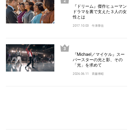
『ドリーム』傑作ヒューマン
ドラマを裏で支えた３人の女
性とは
2017.10.03
牛津厚信
『Michael／マイケル』スー
パースターの光と影、その
「光」を求めて
2026.06.11
斉藤博昭