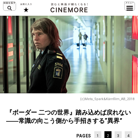
(c)Meta_Spark&Kärnfilm_AB_2018
『ボーダー 二つの世界』踏み込めば戻れない
――常識の向こう側から手招きする“異界”
PAGES
1
2
3
4