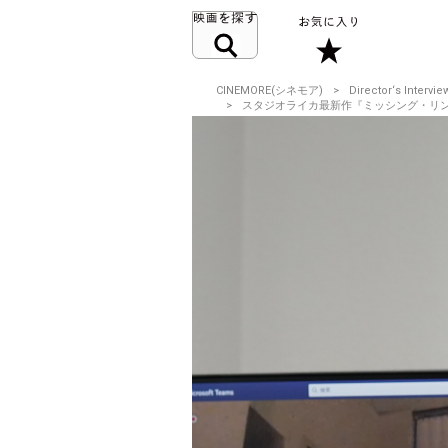
CINEMORE(シネモア)
Director‘s Intervie
スタジオライカ最新作『ミッシング・リンク』ク