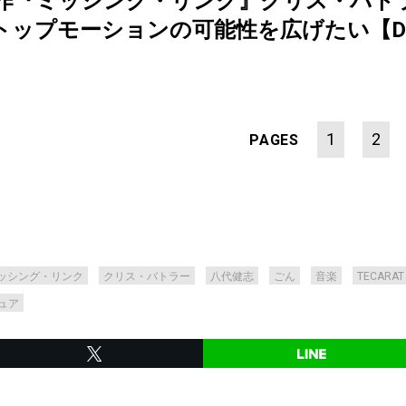
作『ミッシング・リンク』クリス・バトラ
モーションの可能性を広げたい【Director'
1
2
PAGES
ッシング・リンク
クリス・バトラー
八代健志
ごん
音楽
TECARAT
ュア