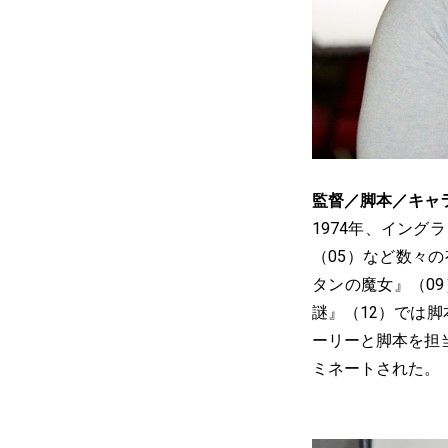
監督／脚本／キャ
1974年、イン
（05）など数々
タンの魔女』（0
謎』（12）では脚
ーリーと脚本を担
ミネートされた。