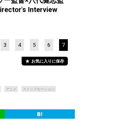
ー監督×八代健志監
s Interview
3
4
5
6
7
お気に入りに保存
アニメ
ストップモーション