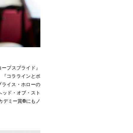
コープスブライド』
。『コララインとボ
ブライス・ホローの
はヘッド・オブ・スト
カデミー賞®にもノ