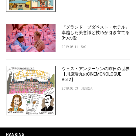
『グランド・ブダペスト・ホテル』
卓越した美意識と技巧が引き立てる
3つの愛
2019.08.11
SYO
ウェス・アンダーソンの昨日の世界
【川原瑞丸のCINEMONOLOGUE
Vol.2】
2018.05.03
川原瑞丸
RANKING