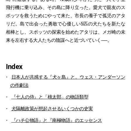
飛行機に乗り込み、その島に降り立った。愛犬で親友のス
ポッツを救うためにやって来た、市長の養子で孤児のアタ
リだ。島で出会った勇敢で心優しい5匹の犬たちを新たな
相棒とし、スポッツの探索を始めたアタリは、メガ崎の未
来を左右する大人たちの陰謀へと近づいていく──。
Index
日本人が共感する『犬ヶ島』と、ウェス・アンダーソン
の作劇法
『七人の侍』と「桃太郎」の物語類型
犬隔離政策が想起させるいくつかの史実
『ハチ公物語』と『南極物語』のエッセンス