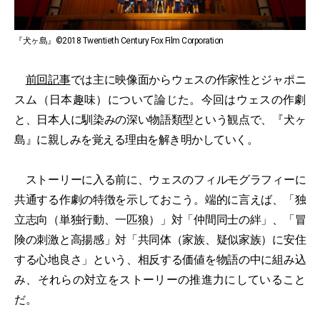
『犬ヶ島』©2018 Twentieth Century Fox Film Corporation
前回記事
では主に映像面からウェスの作家性とジャポニ
スム（日本趣味）について論じた。今回はウェスの作劇
と、日本人に馴染みの深い物語類型という観点で、『犬ヶ
島』に親しみを覚える理由を解き明かしていく。
ストーリーに入る前に、ウェスのフィルモグラフィーに
共通する作劇の特徴を示しておこう。端的に言えば、「独
立志向（単独行動、一匹狼）」対「仲間同士の絆」、「冒
険の刺激と高揚感」対「共同体（家族、疑似家族）に安住
する心地良さ」という、相反する価値を物語の中に組み込
み、それらの対立をストーリーの推進力にしていること
だ。