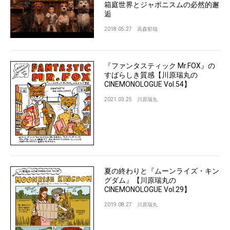
箱庭世界とジャポニスムの必然的邂
逅
2018.05.27
高森郁哉
『ファンタスティック Mr.FOX』の
すばらしき質感【川原瑞丸の
CINEMONOLOGUE Vol.54】
2021.03.25
川原瑞丸
夏の終わりと『ムーンライズ・キン
グダム』【川原瑞丸の
CINEMONOLOGUE Vol.29】
2019.08.27
川原瑞丸