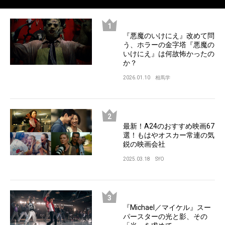
『悪魔のいけにえ』改めて問
う、ホラーの金字塔『悪魔の
いけにえ』は何故怖かったの
か？
2026.01.10
相馬学
最新！A24のおすすめ映画67
選！もはやオスカー常連の気
鋭の映画会社
2025.03.18
SYO
『Michael／マイケル』スー
パースターの光と影、その