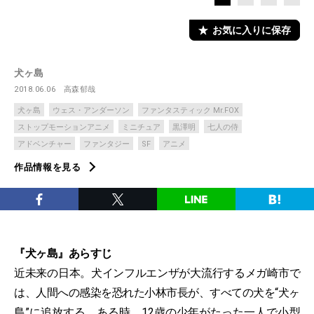
お気に入りに保存
犬ヶ島
2018.06.06
高森郁哉
犬ヶ島
ウェス・アンダーソン
ファンタスティック Mr.FOX
ストップモーションアニメ
ミニチュア
黒澤明
七人の侍
アドベンチャー
ファンタジー
SF
アニメ
作品情報を見る
『犬ヶ島』あらすじ
近未来の日本。犬インフルエンザが大流行するメガ崎市で
は、人間への感染を恐れた小林市長が、すべての犬を“犬ヶ
島”に追放する。ある時、12歳の少年がたった一人で小型