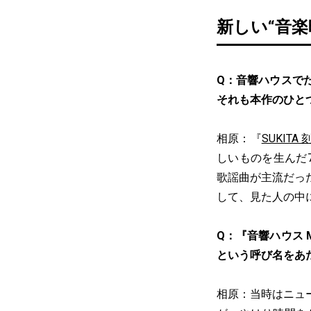
新しい“音
Q：音響ハウスで
それも本作のひと
相原：『
SUKIT
しいものを生んだ
歌謡曲が主流だっ
して、見た人の中
Q：『音響ハウス M
という呼び名をあ
相原：当時はニュ