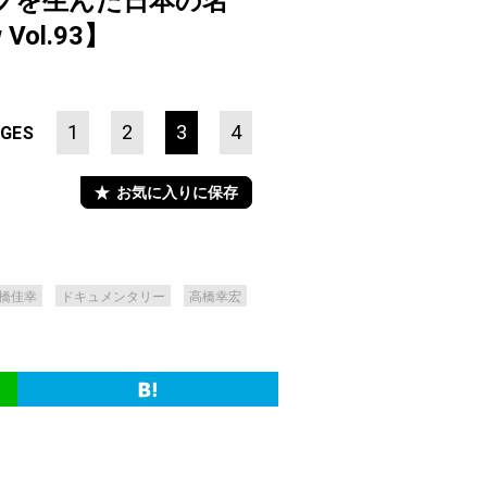
ポップを生んだ日本の名
Vol.93】
1
2
3
4
GES
お気に入りに保存
橋佳幸
ドキュメンタリー
高橋幸宏