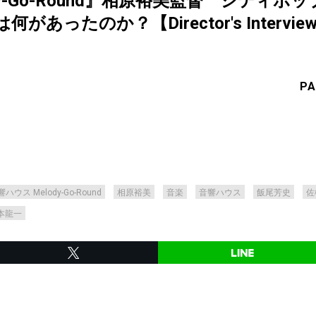
dy-Go-Round』相原裕美監督 シティ
ったのか？【Director's Interview 
PA
ハウス Melody-Go-Round
相原裕美
音楽
音響ハウス
飯尾芳史
佐
本龍一