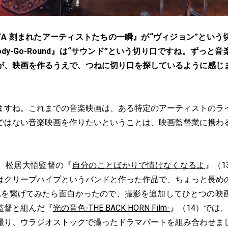
ITA 刻まれたアーティストたちの一瞬』が“ヴィジョン”とい
ody-Go-Round』は“サウンド”という切り口ですね。ずっ
が、映画を作るうえで、つねに切り口を探しているように感じ
ますね。これまでの音楽映画は、ある特定のアーティストのラ
ではない音楽映画を作りたいということは、映画監督業に携わ
、松居大悟監督の『
自分のことばかりで情けなくなるよ
』（
はクリープハイプというバンドと作った作品で、ちょっと長め
れを繋げてみたら面白かったので、撮影を追加してひとつの映
監督と組んだ『
光の音色-THE BACK HORN Film-
』（14）では、TH
撮り、ウラジオストックで撮ったドラマパートを組み合わせま