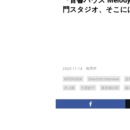
『音響ハウス Melo
門スタジオ、そこには何があ
相馬学
2020.11.14
INTERVIEW
Director’s Interview
音響
井上鑑
大貫妙子
葉加瀬太郎
坂