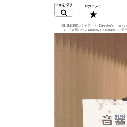
CINEMORE(シネモア)
Director‘s Intervie
『音響ハウス Melody-Go-Round』相