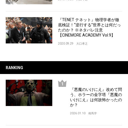
『TENET テネット』物理学者が徹
底検証！“逆行する”世界とは何だっ
たのか？ ※ネタバレ注意
【CINEMORE ACADEMY Vol.9】
2020.09.29
大口孝之
RANKING
『悪魔のいけにえ』改めて問
う、ホラーの金字塔『悪魔の
いけにえ』は何故怖かったの
か？
2026.01.10
相馬学