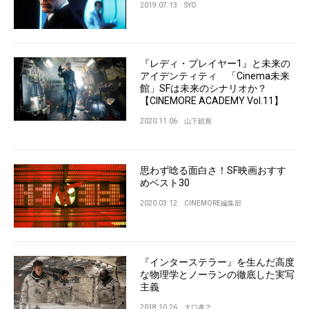
2019.07.13
SYO
『レディ・プレイヤー1』と未来の
アイデンティティ 「Cinema未来
館」SFは未来のシナリオか？
【CINEMORE ACADEMY Vol.11】
2020.11.06
山下鎮寛
思わず唸る面白さ！SF映画おすす
めベスト30
2020.03.12
CINEMORE編集部
『インターステラー』を生んだ高度
な物理学とノーランの徹底した実写
主義
2018.10.26
大口孝之