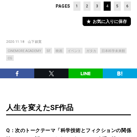
PAGES
1
2
3
4
5
6
お気に入りに保存
2020.11.18
山下鎮寛
CINEMORE ACADEMY
SF
映画
イベント
ガタカ
日本科学未来館
CG
人生を変えたSF作品
Q：次のトークテーマ「科学技術とフィクションの関係