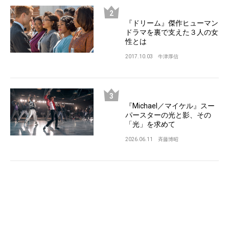
『ドリーム』傑作ヒューマン
ドラマを裏で支えた３人の女
性とは
2017.10.03
牛津厚信
『Michael／マイケル』スー
パースターの光と影、その
「光」を求めて
2026.06.11
斉藤博昭