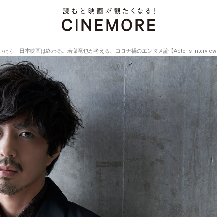
、日本映画は終わる。若葉竜也が考える、コロナ禍のエンタメ論【Actor's Interview Vo