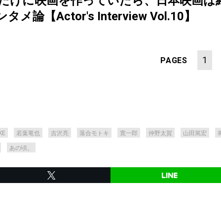
好きだけに映画を作っていたら、日本映画は
Actor's Interview Vol.10】
1
PAGES
KE
若葉竜也
吉沢亮
落合モトキ
寛一郎
仲野太賀
山田篤宏
あの頃。