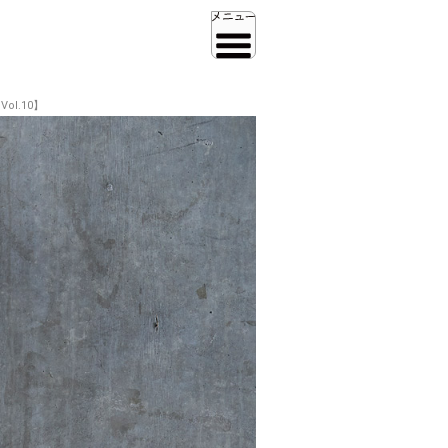
l.10】