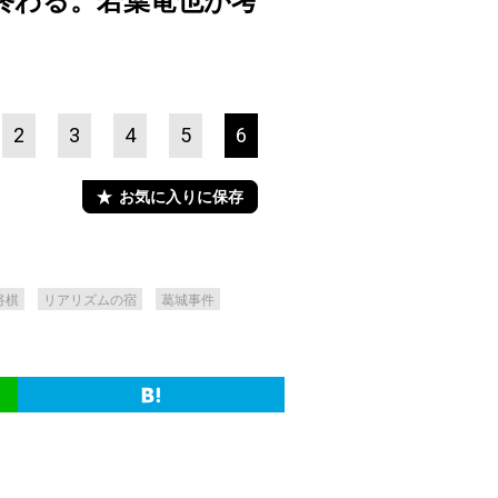
終わる。若葉竜也が考
2
3
4
5
6
お気に入りに保存
将棋
リアリズムの宿
葛城事件