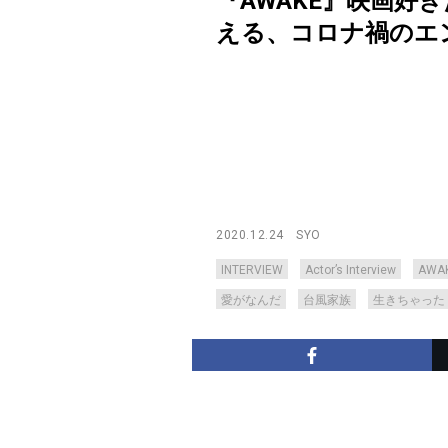
『AWAKE』映画
える、コロナ禍のエンタメ論【
2020.12.24
SYO
INTERVIEW
Actor’s Interview
AWA
愛がなんだ
台風家族
生きちゃった