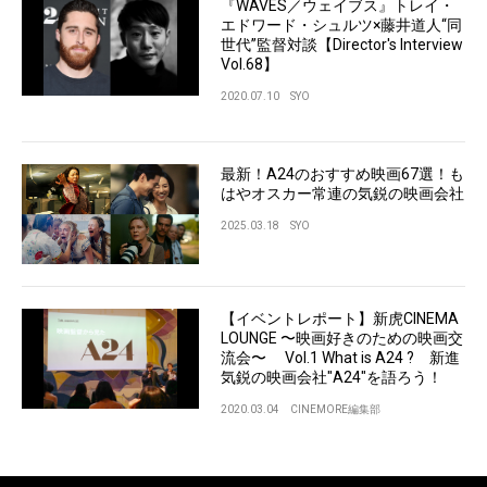
『WAVES／ウェイブス』トレイ・
エドワード・シュルツ×藤井道人“同
世代”監督対談【Director's Interview
Vol.68】
2020.07.10
SYO
最新！A24のおすすめ映画67選！も
はやオスカー常連の気鋭の映画会社
2025.03.18
SYO
【イベントレポート】新虎CINEMA
LOUNGE 〜映画好きのための映画交
流会〜 Vol.1 What is A24 ? 新進
気鋭の映画会社"A24"を語ろう！
2020.03.04
CINEMORE編集部