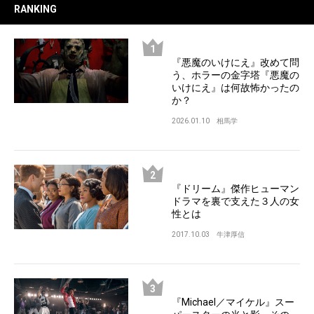
RANKING
『悪魔のいけにえ』改めて問
う、ホラーの金字塔『悪魔の
いけにえ』は何故怖かったの
か？
2026.01.10
相馬学
『ドリーム』傑作ヒューマン
ドラマを裏で支えた３人の女
性とは
2017.10.03
牛津厚信
『Michael／マイケル』スー