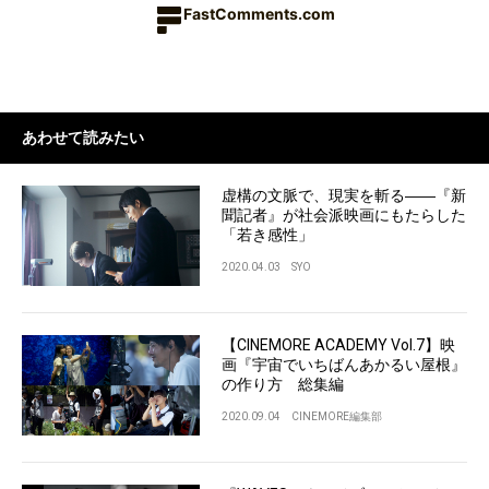
FastComments.com
あわせて読みたい
虚構の文脈で、現実を斬る――『新
聞記者』が社会派映画にもたらした
「若き感性」
2020.04.03
SYO
【CINEMORE ACADEMY Vol.7】映
画『宇宙でいちばんあかるい屋根』
の作り方 総集編
2020.09.04
CINEMORE編集部