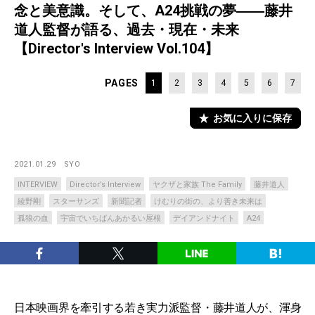
念と美意識。そして、A24挑戦の夢――藤井
道人監督が語る、過去・現在・未来
【Director's Interview Vol.104】
PAGES
1
2
3
4
5
6
7
お気に入りに保存
2021.01.29
SYO
INTERVIEW
Director’s Interview
ヤクザと家族 The Family
藤井道人
綾野剛
スターサンズ
新聞記者
けむりの街の、より善き未来は
孤狼の血
宇宙でいちばんあかるい屋根
デイアンドナイト
A24
日本映画界を牽引する若き実力派監督・藤井道人が、渾身