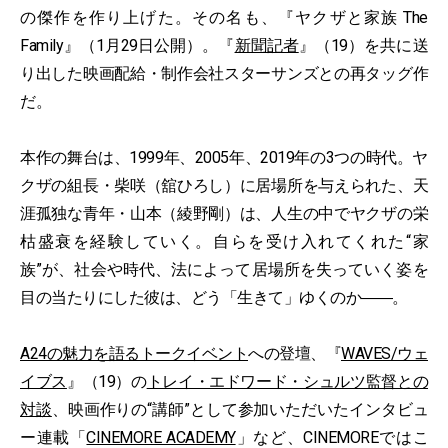
の傑作を作り上げた。その名も、『ヤクザと家族 The
Family』（1月29日公開）。『
新聞記者
』（19）を共に送
り出した映画配給・制作会社スターサンズとの再タッグ作
だ。
本作の舞台は、1999年、2005年、2019年の3つの時代。ヤ
クザの組長・柴咲（舘ひろし）に居場所を与えられた、天
涯孤独な青年・山本（綾野剛）は、人生の中でヤクザの栄
枯盛衰を経験していく。自らを受け入れてくれた“家
族”が、社会や時代、法によって居場所を失っていく姿を
目の当たりにした彼は、どう「生きて」ゆくのか――。
A24の魅力を語るトークイベント
への登壇、『
WAVES/ウェ
イブス
』（19）の
トレイ・エドワード・シュルツ監督との
対談
、映画作りの“講師”として参加いただいたインタビュ
ー連載「
CINEMORE ACADEMY
」など、CINEMOREではこ