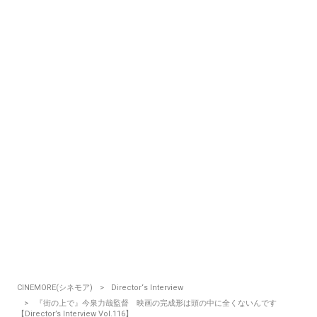
CINEMORE(シネモア)
Director‘s Interview
『街の上で』今泉力哉監督 映画の完成形は頭の中に全くないんです
【Director’s Interview Vol.116】