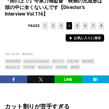
『街の上で』今泉力哉監督 映画の完成形は
頭の中に全くないんです【Director’s
Interview Vol.116】
PAGES
1
2
3
4
5
6
7
8
お気に入りに保存
2021.04.09
香田史生
INTERVIEW
Director’s Interview
街の上で
今泉力哉
若葉竜也
穂志もえか
古川琴音
萩原みのり
中田青渚
成田凌
カット割りが苦手すぎる