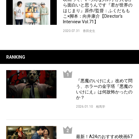
ら面白いと思うんです『君が世界の
はじまり』原作/監督：ふくだもも
こ×脚本：向井康介【Director’s
Interview Vol.71】
2020.07.31
香田史生
RANKING
『悪魔のいけにえ』改めて問
う、ホラーの金字塔『悪魔の
いけにえ』は何故怖かったの
か？
2026.01.10
相馬学
最新！A24のおすすめ映画67