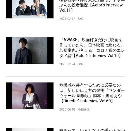
ぶんの役者遍歴【Actor's Interview
Vol.11】
2021.02.12
SYO
『AWAKE』映画好きだけに映画を
作っていたら、日本映画は終わる。
若葉竜也が考える、コロナ禍のエン
タメ論【Actor's Interview Vol.10】
2020.12.24
SYO
危機感を共有するために必要なの
は、新しい伝え方の発明『ワンダー
ウォール 劇場版』脚本：渡辺あや
【Director’s Interview Vol.60】
2020.06.18
香田史生
映画って、いろんな人の手が入るか