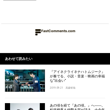
FastComments.com
あわせて読みたい
『アイネクライネナハトムジーク』
が奏でる、小説・音楽・映画の幸福
な“出会い”
2019.09.21
高森郁哉
あの頃を経て『あの頃。』へ――。
松坂桃李＆仲野太賀が語る、十余年