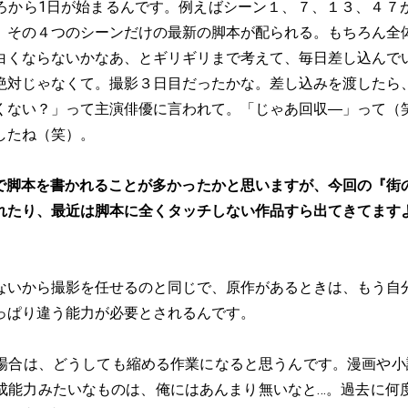
ろから1日が始まるんです。例えばシーン１、７、１３、４７
、その４つのシーンだけの最新の脚本が配られる。もちろん全
白くならないかなあ、とギリギリまで考えて、毎日差し込んで
絶対じゃなくて。撮影３日目だったかな。差し込みを渡したら
くない？」って主演俳優に言われて。「じゃあ回収―」って（
したね（笑）。
で脚本を書かれることが多かったかと思いますが、今回の『街
れたり、最近は脚本に全くタッチしない作品すら出てきてます
ないから撮影を任せるのと同じで、原作があるときは、もう自
っぱり違う能力が必要とされるんです。
場合は、どうしても縮める作業になると思うんです。漫画や小
成能力みたいなものは、俺にはあんまり無いなと…。過去に何