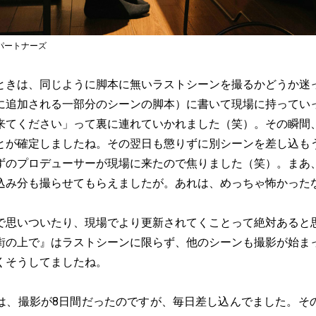
パートナーズ
ときは、同じように脚本に無いラストシーンを撮るかどうか迷
に追加される一部分のシーンの脚本）に書いて現場に持ってい
来てください」って裏に連れていかれました（笑）。その瞬間
とが確定しましたね。その翌日も懲りずに別シーンを差し込も
ずのプロデューサーが現場に来たので焦りました（笑）。まあ
込み分も撮らせてもらえましたが。あれは、めっちゃ怖かった
で思いついたり、現場でより更新されてくことって絶対あると
街の上で』はラストシーンに限らず、他のシーンも撮影が始ま
くそうしてましたね。
は、撮影が8日間だったのですが、毎日差し込んでました。そ