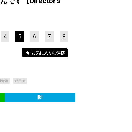
Director’s
4
5
6
7
8
お気に入りに保存
田青渚
成田凌