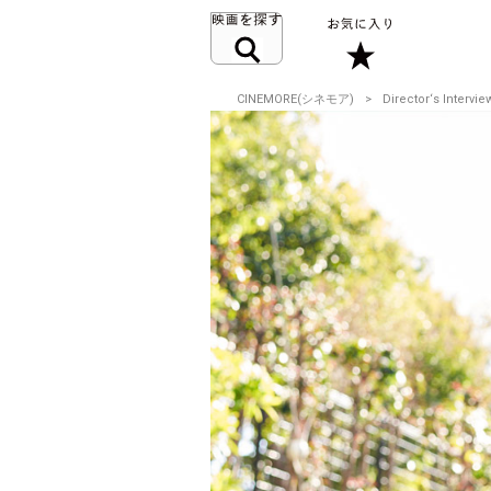
CINEMORE(シネモア)
Director‘s Intervie