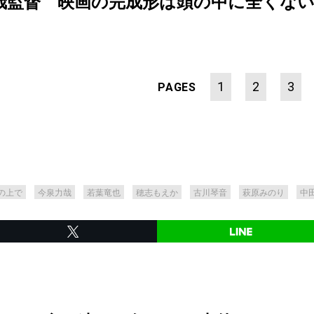
監督 映画の完成形は頭の中に全くないんです【
1
2
3
PAGES
の上で
今泉力哉
若葉竜也
穂志もえか
古川琴音
萩原みのり
中