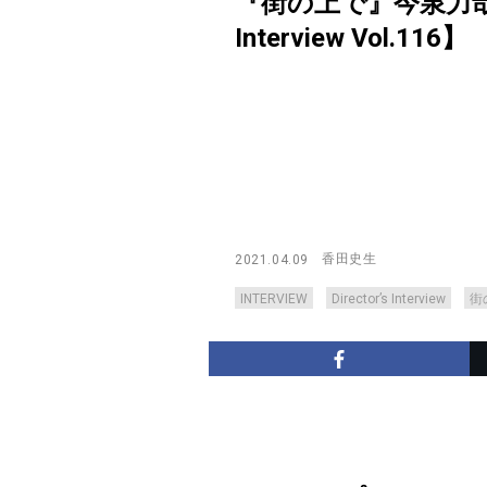
『街の上で』今泉力哉
Interview Vol.116】
香田史生
2021.04.09
INTERVIEW
Director’s Interview
街