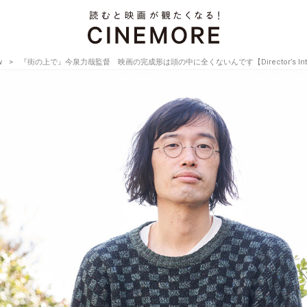
w
『街の上で』今泉力哉監督 映画の完成形は頭の中に全くないんです【Director’s Intervi