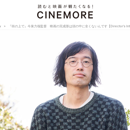
w
『街の上で』今泉力哉監督 映画の完成形は頭の中に全くないんです【Director’s Intervi