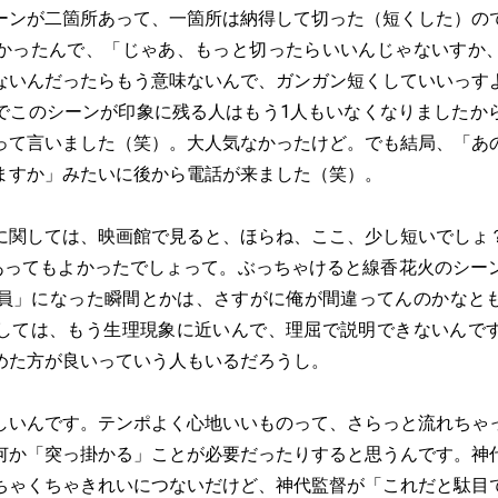
ーンが二箇所あって、一箇所は納得して切った（短くした）の
かったんで、「じゃあ、もっと切ったらいいんじゃないすか
ないんだったらもう意味ないんで、ガンガン短くしていいっす
でこのシーンが印象に残る人はもう1人もいなくなりましたか
って言いました（笑）。大人気なかったけど。でも結局、「あ
ますか」みたいに後から電話が来ました（笑）。
に関しては、映画館で見ると、ほらね、ここ、少し短いでしょ
があってもよかったでしょって。ぶっちゃけると線香花火のシー
全員」になった瞬間とかは、さすがに俺が間違ってんのかなと
しては、もう生理現象に近いんで、理屈で説明できないんで
めた方が良いっていう人もいるだろうし。
しいんです。テンポよく心地いいものって、さらっと流れちゃ
何か「突っ掛かる」ことが必要だったりすると思うんです。神
ちゃくちゃきれいにつないだけど、神代監督が「これだと駄目