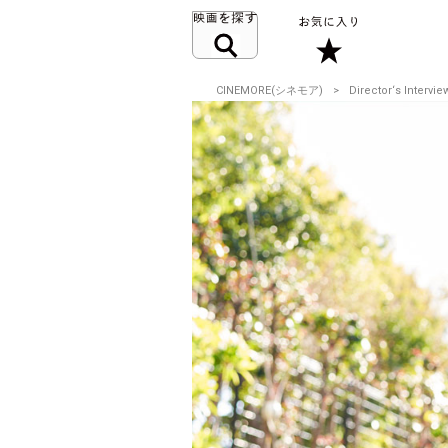
CINEMORE(シネモア)
Director‘s Intervie