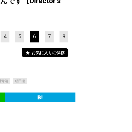
Director’s
4
5
6
7
8
お気に入りに保存
田青渚
成田凌