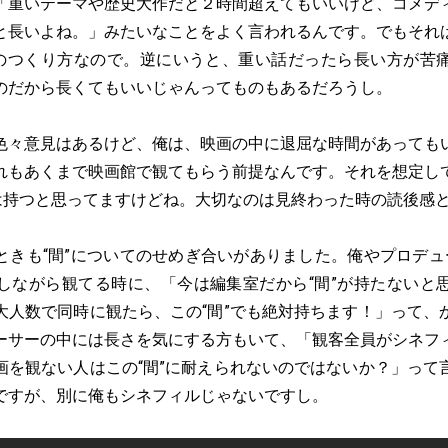
「重いテーマや歴史大作だと２時間超えてもいいけど、コメデ
と長いよね。」みたいなことをよく言われるんです。でもそれ
”のつくり方なので。逆にいうと、重い話だったら長い方が苦
のだから長くてもいいじゃんってものもあるだろうし。
色々意見はあるけど、俺は、映画の中に退屈な時間があっても
れもあくまで映画館で観てもらう前提なんです。それを想定し
”は持つと思ってますけどね。大切なのは見終わった時の読後感
ときも“間”についてのせめぎ合いがありました。俺やプロデュ
しながら観てる時に、「今は編集室だから“間”が持たないと
大人数で同時に観たら、この“間”でも絶対持ちます！」って、
ーサーの中には長さを気にする方もいて、「観客全員がシネフ
画を観ない人はこの“間”に耐えられないのではないか？」って
ですが、別に俺もシネフィルじゃないですし。