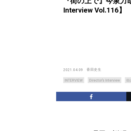
『街の上で』今泉力哉
Interview Vol.116】
香田史生
2021.04.09
INTERVIEW
Director’s Interview
街