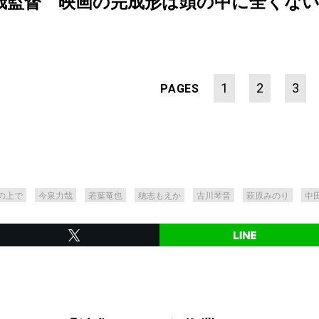
監督 映画の完成形は頭の中に全くないんです【
1
2
3
PAGES
の上で
今泉力哉
若葉竜也
穂志もえか
古川琴音
萩原みのり
中