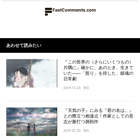
FastComments.com
あわせて読みたい
『この世界の（さらにいくつもの）
片隅に』確かに、あのとき、生きて
いた――「怒り」を排した、鎮魂の
日常劇
2019.12.20
SYO
『天気の子』にみる『君の名は。』
との際立つ相違点！作家としての意
志が脈打つ挑戦作
2019.07.20
SYO