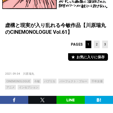
虚構と現実が入り乱れる今敏作品【川原瑞丸
のCINEMONOLOGUE Vol.61】
PAGES
1
2
3
お気に入りに保存
2021.09.04
川原瑞丸
CINEMONOLOGUE
今敏
パプリカ
パーフェクト・ブルー
千年女優
アニメ
インセプション