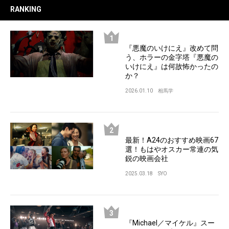
RANKING
『悪魔のいけにえ』改めて問
う、ホラーの金字塔『悪魔の
いけにえ』は何故怖かったの
か？
2026.01.10
相馬学
最新！A24のおすすめ映画67
選！もはやオスカー常連の気
鋭の映画会社
2025.03.18
SYO
『Michael／マイケル』スー