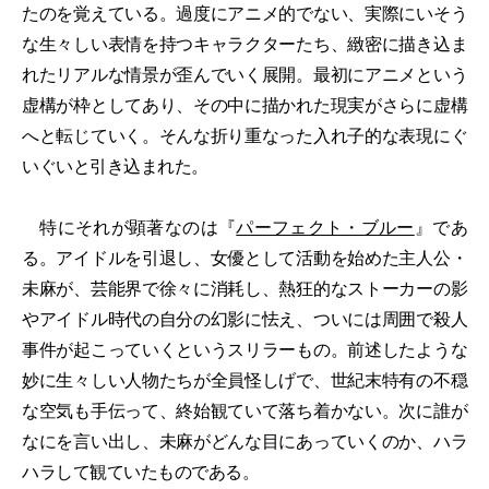
たのを覚えている。過度にアニメ的でない、実際にいそう
な生々しい表情を持つキャラクターたち、緻密に描き込ま
れたリアルな情景が歪んでいく展開。最初にアニメという
虚構が枠としてあり、その中に描かれた現実がさらに虚構
へと転じていく。そんな折り重なった入れ子的な表現にぐ
いぐいと引き込まれた。
特にそれが顕著なのは『
パーフェクト・ブルー
』であ
る。アイドルを引退し、女優として活動を始めた主人公・
未麻が、芸能界で徐々に消耗し、熱狂的なストーカーの影
やアイドル時代の自分の幻影に怯え、ついには周囲で殺人
事件が起こっていくというスリラーもの。前述したような
妙に生々しい人物たちが全員怪しげで、世紀末特有の不穏
な空気も手伝って、終始観ていて落ち着かない。次に誰が
なにを言い出し、未麻がどんな目にあっていくのか、ハラ
ハラして観ていたものである。