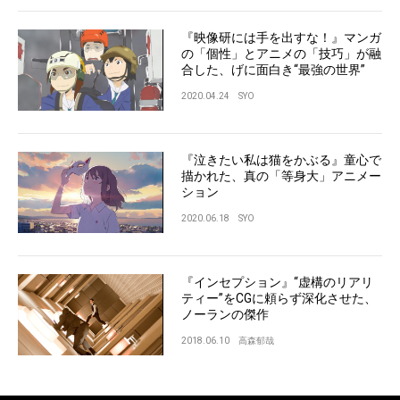
『映像研には手を出すな！』マンガ
の「個性」とアニメの「技巧」が融
合した、げに面白き“最強の世界”
2020.04.24
SYO
『泣きたい私は猫をかぶる』童心で
描かれた、真の「等身大」アニメー
ション
2020.06.18
SYO
『インセプション』“虚構のリアリ
ティー”をCGに頼らず深化させた、
ノーランの傑作
2018.06.10
高森郁哉