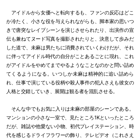
アイドルから女優へと転向するも、ファンの反応はどこ
か冷たく、小さな役を与えられながらも、脚本家の思いつ
きで唐突なレイプシーンを演じさせられたり、出演作の宣
伝も兼ねてヌード写真を撮影されたりと、決意して歩みだ
した道で、未麻は男たちに消費されていくわけだが、それ
に伴ってアイドル時代の自分がことあるごとに現れ、これ
がアイドルをやめてまでやるようなことなのかと問い詰め
てくるようになる。いつしか未麻は精神的に追い詰めら
れ、仕事で演じている役柄や殺人事件の犯人さえも彼女の
人格と交錯していき、展開は観る者を混乱させる。
そんな中でもお気に入りは未麻の部屋のシーンである。
マンションの小さな一室で、見たところ1Kといったところ
だが、雑誌や他愛ない小物、初代プレイステーション、時
代を感じるドライフラワーの飾り、テレビデオ（これさえ