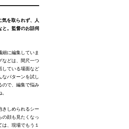
に気を取られず、人
なと。監督のお話伺
繊細に編集していま
グなどは、間尺一つ
話している場面など
んなパターンを試し
るので、編集で悩み
ね。
抱きしめられるシー
らの顔も見たくなっ
ては、現場でもう１