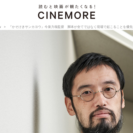
w
『かそけきサンカヨウ』今泉力哉監督 脚本が全てではなく現場で起こることを優先する【Directo