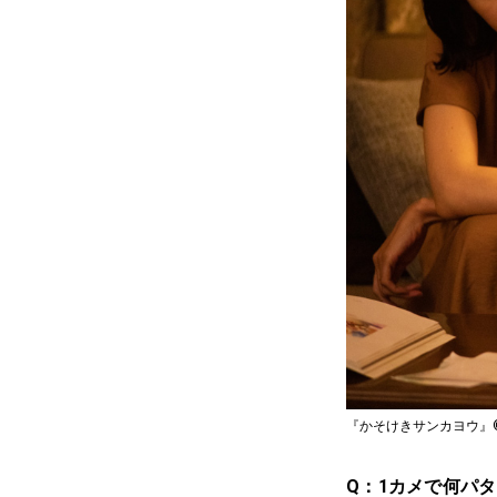
『かそけきサンカヨウ』©
Q：1カメで何パ