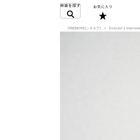
CINEMORE(シネモア)
Director‘s Intervie