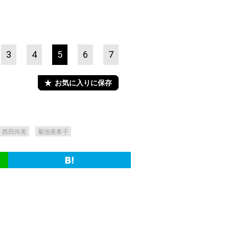
3
4
5
6
7
お気に入りに保存
西田尚美
菊池亜希子