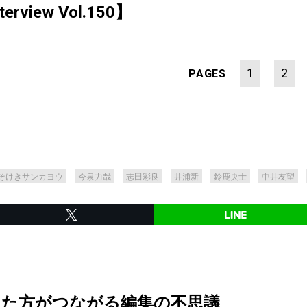
erview Vol.150】
1
2
PAGES
そけきサンカヨウ
今泉力哉
志田彩良
井浦新
鈴鹿央士
中井友望
った方がつながる編集の不思議