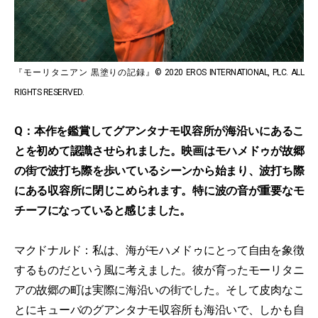
『モーリタニアン 黒塗りの記録』© 2020 EROS INTERNATIONAL, PLC. ALL
RIGHTS RESERVED.
Q：本作を鑑賞してグアンタナモ収容所が海沿いにあるこ
とを初めて認識させられました。映画はモハメドゥが故郷
の街で波打ち際を歩いているシーンから始まり、波打ち際
にある収容所に閉じこめられます。特に波の音が重要なモ
チーフになっていると感じました。
マクドナルド：私は、海がモハメドゥにとって自由を象徴
するものだという風に考えました。彼が育ったモーリタニ
アの故郷の町は実際に海沿いの街でした。そして皮肉なこ
とにキューバのグアンタナモ収容所も海沿いで、しかも自