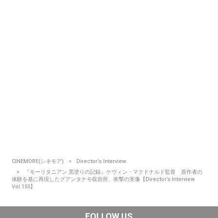
CINEMORE(シネモア)
Director‘s Interview
『モーリタニアン 黒塗りの記録』ケヴィン・マクドナルド監督 原作者の
体験を基に再現したグアンタナモ収容所、衝撃の実像【Director’s Interview
Vol.155】
FOLLOW US