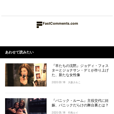
FastComments.com
あわせて読みたい
『羊たちの沈黙』ジョディ・フォス
ターとジョナサン・デミが作り上げ
た、新たな女性像
2020.03.18
大森さわこ
『パニック・ルーム』主役交代に妊
娠、パニックだらけの舞台裏とは？
2020.05.18
竹島ルイ