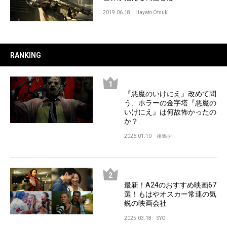
2019.06.18
Hayato Otsuki
RANKING
『悪魔のいけにえ』改めて問
う、ホラーの金字塔『悪魔の
いけにえ』は何故怖かったの
か？
2026.01.10
相馬学
最新！A24のおすすめ映画67
選！もはやオスカー常連の気
鋭の映画会社
2025.03.18
SYO