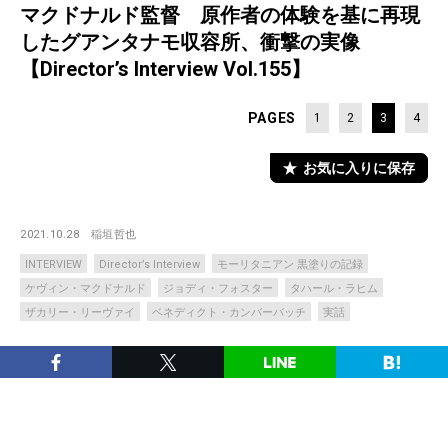
マクドナルド監督 原作者の体験を基に再現
したグアンタナモ収容所、衝撃の実像
【Director’s Interview Vol.155】
PAGES
1
2
3
4
お気に入りに保存
2021.10.28
稲垣哲也
INTERVIEW
Director’s Interview
モーリタニアン 黒塗りの記録
ケヴィン・マクドナルド
ジョディ・フォスター
タハール・ラヒム
ザカリー・リーヴァイ
ベネディクト・カンバーバッチ
実話