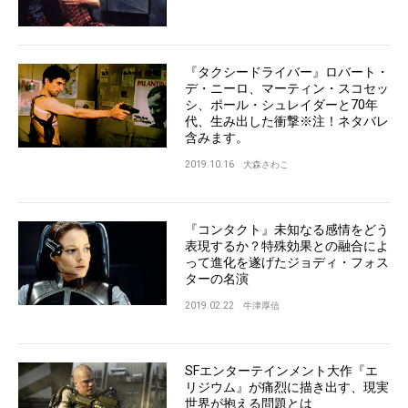
『タクシードライバー』ロバート・
デ・ニーロ、マーティン・スコセッ
シ、ポール・シュレイダーと70年
代、生み出した衝撃※注！ネタバレ
含みます。
2019.10.16
大森さわこ
『コンタクト』未知なる感情をどう
表現するか？特殊効果との融合によ
って進化を遂げたジョディ・フォス
ターの名演
2019.02.22
牛津厚信
SFエンターテインメント大作『エ
リジウム』が痛烈に描き出す、現実
世界が抱える問題とは