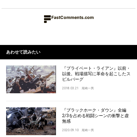
FastComments.com
あわせて読みたい
『プライベート・ライアン』以前・
以後。戦場描写に革命を起こしたス
ピルバーグ
2018.03.21
尾崎一男
『ブラックホーク・ダウン』全編
2/3を占める戦闘シーンの衝撃と虚
無感
2020.09.10
尾崎一男