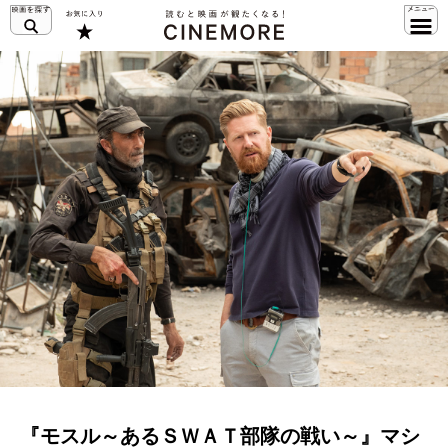
『モスル～あるＳＷＡＴ部隊の戦い～』マシ