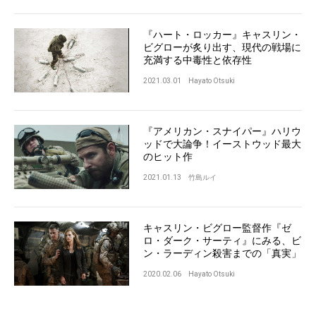
『ハート・ロッカー』キャスリン・
ビグローが炙り出す、現代の戦場に
充満する中毒性と依存性
2021.03.01
Hayato Otsuki
『アメリカン・スナイパー』ハリウ
ッドで大論争！イーストウッド最大
のヒット作
2021.01.13
竹島ルイ
キャスリン・ビグロー監督作『ゼ
ロ・ダーク・サーティ』にみる、ビ
ン・ラーディン殺害までの「真実」
2020.02.06
Hayato Otsuki