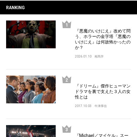
RANKING
『悪魔のいけにえ』改めて問
う、ホラーの金字塔『悪魔の
いけにえ』は何故怖かったの
か？
2026.01.10
相馬学
『ドリーム』傑作ヒューマン
ドラマを裏で支えた３人の女
性とは
2017.10.03
牛津厚信
『Michael／マイケル』スー