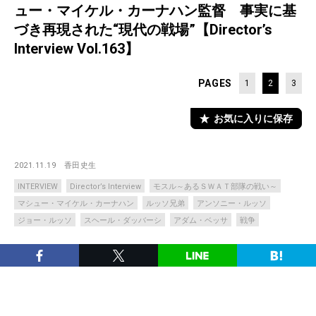
ュー・マイケル・カーナハン監督 事実に基
づき再現された“現代の戦場”【Director’s
Interview Vol.163】
PAGES
1
2
3
お気に入りに保存
2021.11.19
香田史生
INTERVIEW
Director’s Interview
モスル～あるＳＷＡＴ部隊の戦い～
マシュー・マイケル・カーナハン
ルッソ兄弟
アンソニー・ルッソ
ジョー・ルッソ
スヘール・ダッバーシ
アダム・ベッサ
戦争