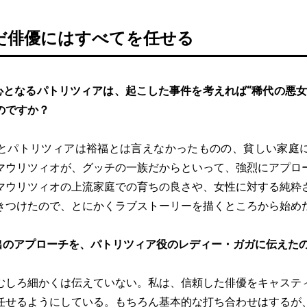
だ俳優にはすべてを任せる
心となるパトリツィアは、起こした事件を考えれば“稀代の悪女
のですか？
とパトリツィアは裕福とは言えなかったものの、貧しい家庭
マウリツィオが、グッチの一族だからといって、強烈にアプロ
マウリツィオの上流家庭での育ちの良さや、女性に対する純粋
きつけたので、とにかくラブストーリーを描くところから始め
出のアプローチを、パトリツィア役のレディー・ガガに伝えた
むしろ細かくは伝えていない。私は、信頼した俳優をキャステ
任せるようにしている。もちろん基本的な打ち合わせはするが