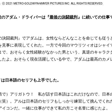
 METRO-GOLDWYN-MAYER PICTURES INC. ALL RIGHTS RESERVED.
役のアダム・ドライバーは『
最後の決闘裁判
』に続いての仕事
の決闘裁判』でアダムは、女性ならどんなことを命じても従う
を見事に表現してくれた。一方で今回のマウリツィオはシャイ
まで、おそらく女性経験がなかった男という、真逆のキャラク
したよ。おそらく現在活躍している中で、アダムは最高のカメ
ノは日本語のセリフも上手でした。
語で）アリガトウ！ 私が話す日本語はこれだけなので、日本
（笑）。アルは日本語のセリフもしっかり練習して挑んでくれ
アイコンだ。一緒に仕事ができて私の方こそ名誉に感じたよ。