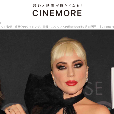
w
督 映画化のタイミング、俳優・スタッフへの絶大な信頼を語る巨匠 【Director’s Interv