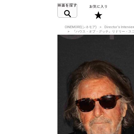
CINEMORE(シネモア)
Director‘s Intervie
『ハウス・オブ・グッチ』リドリー・スコット監