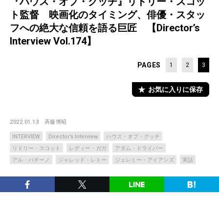
『ハウス・オブ・グッチ』リドリー・スコッ
ト監督 映画化のタイミング、俳優・スタッ
フへの絶大な信頼を語る巨匠 【Director’s
Interview Vol.174】
PAGES
1
2
3
お気に入りに保存
2022.01.13
斉藤博昭
INTERVIEW
Director’s Interview
ハウス・オブ・グッチ
リドリー・スコット
レディー・ガガ
アダム・ドライバー
アル・パチーノ
ジャレッド・レトー
ジェレミー・アイアンズ
実話