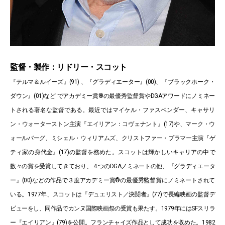
監督・製作：リドリー・スコット
『テルマ＆ルイーズ』(91) 、『グラディエーター』(00)、『ブラックホーク・
ダウン』(01)など でアカデミー賞®の最優秀監督賞やDGAアワードにノミネー
トされる著名な監督である。最近ではマイケル・ファスベンダー、キャサリ
ン・ウォーターストン主演『エイリアン：コヴェナント』(17)や、マーク・ウ
ォールバーグ、ミシェル・ウィリアムズ、クリストファー・プラマー主演『ゲ
ティ家の身代金』(17)の監督を務めた。スコットは輝かしいキャリアの中で
数々の賞を受賞してきており、４つのDGAノミネートの他、『グラディエータ
ー』(00)などの作品で３度アカデミー賞®の最優秀監督賞にノミネートされて
いる。1977年、スコットは『デュエリスト／決闘者』(77)で長編映画の監督デ
ビューをし、同作品でカンヌ国際映画祭の受賞も果たす。1979年にはSFスリラ
ー『エイリアン』(79)を公開。フランチャイズ作品として成功を収めた。1982