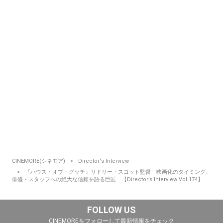
CINEMORE(シネモア)
Director‘s Interview
『ハウス・オブ・グッチ』リドリー・スコット監督 映画化のタイミング、
俳優・スタッフへの絶大な信頼を語る巨匠 【Director’s Interview Vol.174】
FOLLOW US
CINEMOREをフォローして最新情報をチェック