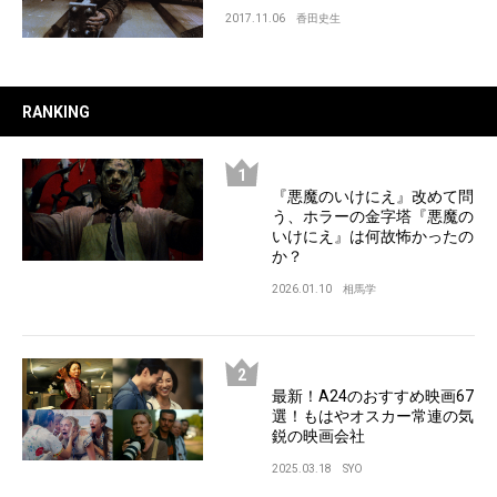
2017.11.06
香田史生
RANKING
『悪魔のいけにえ』改めて問
う、ホラーの金字塔『悪魔の
いけにえ』は何故怖かったの
か？
2026.01.10
相馬学
最新！A24のおすすめ映画67
選！もはやオスカー常連の気
鋭の映画会社
2025.03.18
SYO