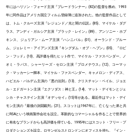
年にはハリソン・フォード主演『ブレードランナー』(82)の監督を務め、1993
年に同作品はアメリカ国立フィルム登録簿に追加された。他の監督作品として
は、トム・クルーズ主演『レジェンド／光と闇の伝説』(85)、マイケル・ダグ
ラス、アンディ・ガルシア主演『ブラック・レイン』(89) 、アンソニー・ホプ
キンス、ジュリアン・ムーア主演『ハンニバル』(01)、オーランド・ブルー
ム、ジェレミー・アイアンズ主演『キングダム・オブ・ヘブン』(05)、『ロビ
ン・フッド』(10)、高評価を得たヒット作で、マイケル・ファスベンダー、ノ
オミ・ラパス、シャーリーズ・セロン主演『プロメテウス』(12)、コーマッ
ク・マッカーシー脚本、マイケル・ファスベンダー、キャメロン・ディアス、
ハビエル・バルデム主演の『悪の法則』(13)、クリスチャン・ベイル、ジョエ
ル・エドガートン主演『エクソダス：神と王』(14)、マット・デイモンとジェ
シカ・チャステイン主演『オデッセイ』(15)等がある。最近作はマット・デイ
モン主演の『最後の決闘裁判』(21)。スコットは1967年に、亡くなった弟と共
にRSAという映画製作会社を設立。革新的なコマーシャルを作ることで世界的
に有名なブランドからも高評価を得ている。1995年にはスコット・フリー・プ
ロダクションズを設立。ロサンゼルスとロンドンにオフィスを持ち、『イン・