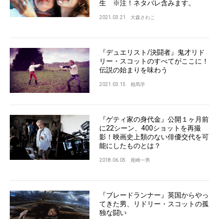
生 ※注！ネタバレ含みます。
2021.03.21
大森さわこ
『デュエリスト/決闘者』鬼才リド
リー・スコットのすべてがここに！
伝説の始まりを味わう
2021.03.15
相馬学
『ゲティ家の身代金』公開１ヶ月前
に22シーン、400ショットを再撮
影！映画史上類のない俳優交代を可
能にしたものとは？
2018.06.05
尾崎一男
『ブレードランナー』英国からやっ
てきた男、リドリー・スコットの孤
独な闘い