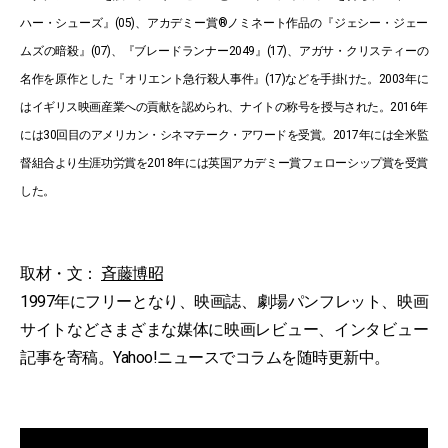
ハー・シューズ』(05)、アカデミー賞®ノミネート作品の『ジェシー・ジェー
ムズの暗殺』(07)、『ブレードランナー2049』(17)、アガサ・クリスティーの
名作を原作とした『オリエント急行殺人事件』(17)などを手掛けた。2003年に
はイギリス映画産業への貢献を認められ、ナイトの称号を授与された。2016年
には30回目のアメリカン・シネマテーク・アワードを受賞。2017年には全米監
督組合より生涯功労賞を2018年には英国アカデミー賞フェローシップ賞を受賞
した。
取材・文：
斉藤博昭
1997年にフリーとなり、映画誌、劇場パンフレット、映画
サイトなどさまざまな媒体に映画レビュー、インタビュー
記事を寄稿。Yahoo!ニュースでコラムを随時更新中。