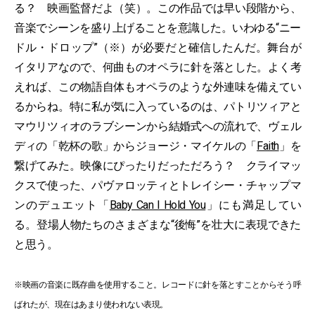
る？ 映画監督だよ（笑）。この作品では早い段階から、
音楽でシーンを盛り上げることを意識した。いわゆる“ニー
ドル・ドロップ”（※）が必要だと確信したんだ。舞台が
イタリアなので、何曲ものオペラに針を落とした。よく考
えれば、この物語自体もオペラのような外連味を備えてい
るからね。特に私が気に入っているのは、パトリツィアと
マウリツィオのラブシーンから結婚式への流れで、ヴェル
ディの「乾杯の歌」からジョージ・マイケルの「
Faith
」を
繋げてみた。映像にぴったりだっただろう？ クライマッ
クスで使った、パヴァロッティとトレイシー・チャップマ
ンのデュエット「
Baby Can I Hold You
」にも満足してい
る。登場人物たちのさまざまな“後悔”を壮大に表現できた
と思う。
※映画の音楽に既存曲を使用すること。レコードに針を落とすことからそう呼
ばれたが、現在はあまり使われない表現。