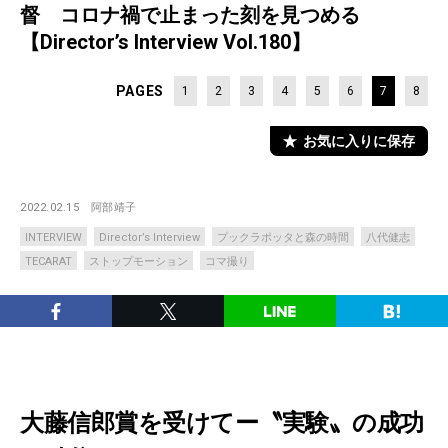
督 コロナ禍で止まった刻を見つめる
【Director’s Interview Vol.180】
PAGES
1
2
3
4
5
6
7
8
お気に入りに保存
2022.02.15
阿部靖子
INTERVIEW
Director’s Interview
プックラポッタと森の時間
八代健志
TECARAT
ストップモーション
コマ撮り
大藤信郎賞を受けてー〝実験〟の成功