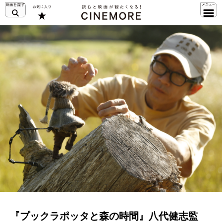
『プックラポッタと森の時間』八代健志監