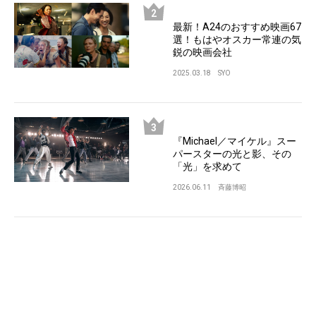
最新！A24のおすすめ映画67
選！もはやオスカー常連の気
鋭の映画会社
2025.03.18
SYO
『Michael／マイケル』スー
パースターの光と影、その
「光」を求めて
2026.06.11
斉藤博昭