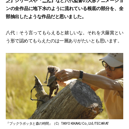
ン
』シリーズや『
ごん
』など八代監督の人形アニメーショ
ンの全作品に地下水のように流れている根底の部分を、全
部抽出したような作品だと思いました。
八代：そう言ってもらえると嬉しいな。それを大藤賞とい
う形で認めてもらえたのは一層ありがたいとも思います。
『プックラポッタと森の時間』（C）TAIYO KIKAKU Co., Ltd./TECARAT