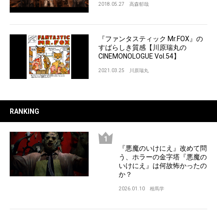
2018.05.27
高森郁哉
『ファンタスティック Mr.FOX』の
すばらしき質感【川原瑞丸の
CINEMONOLOGUE Vol.54】
2021.03.25
川原瑞丸
RANKING
『悪魔のいけにえ』改めて問
う、ホラーの金字塔『悪魔の
いけにえ』は何故怖かったの
か？
2026.01.10
相馬学