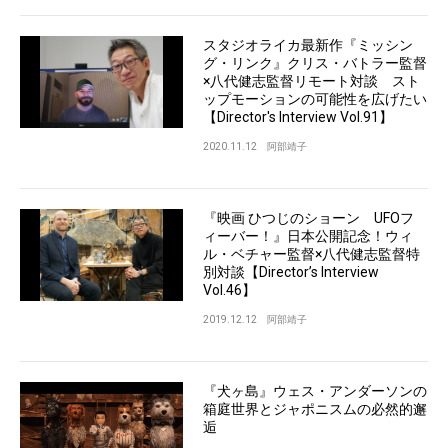
スタジオライカ最新作『ミッシン
グ・リンク』クリス・バトラー監督
×八代健志監督リモート対談 スト
ップモーションの可能性を広げたい
【Director's Interview Vol.91】
2020.11.12
阿部靖子
『映画 ひつじのショーン UFOフ
ィーバー！』日本公開記念！ウィ
ル・ベチャー監督×八代健志監督特
別対談【Director’s Interview
Vol.46】
2019.12.12
阿部靖子
『犬ヶ島』ウェス・アンダーソンの
箱庭世界とジャポニスムの必然的邂
逅