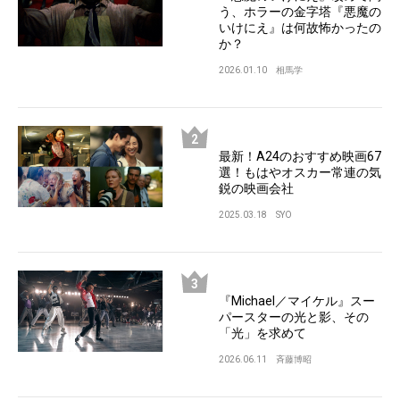
う、ホラーの金字塔『悪魔の
いけにえ』は何故怖かったの
か？
2026.01.10
相馬学
最新！A24のおすすめ映画67
選！もはやオスカー常連の気
鋭の映画会社
2025.03.18
SYO
『Michael／マイケル』スー
パースターの光と影、その
「光」を求めて
2026.06.11
斉藤博昭