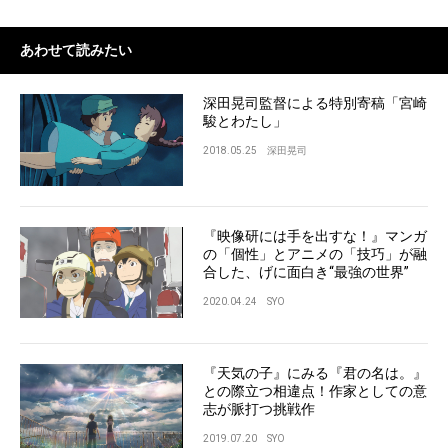
あわせて読みたい
深田晃司監督による特別寄稿「宮崎
駿とわたし」
2018.05.25
深田晃司
『映像研には手を出すな！』マンガ
の「個性」とアニメの「技巧」が融
合した、げに面白き“最強の世界”
2020.04.24
SYO
『天気の子』にみる『君の名は。』
との際立つ相違点！作家としての意
志が脈打つ挑戦作
2019.07.20
SYO