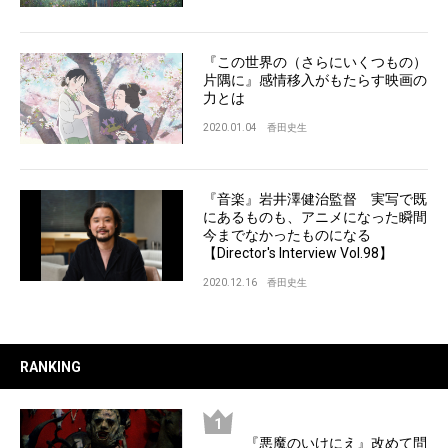
『この世界の（さらにいくつもの）
片隅に』感情移入がもたらす映画の
力とは
2020.01.04
香田史生
『音楽』岩井澤健治監督 実写で既
にあるものも、アニメになった瞬間
今までなかったものになる
【Director's Interview Vol.98】
2020.12.16
香田史生
RANKING
『悪魔のいけにえ』改めて問