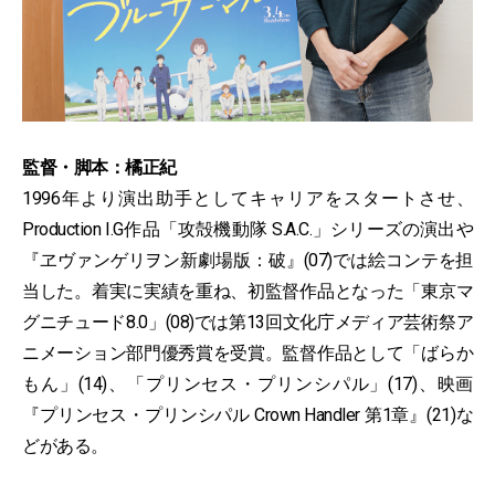
監督・脚本：橘正紀
1996年より演出助手としてキャリアをスタートさせ、
Production I.G作品「攻殻機動隊 S.A.C.」シリーズの演出や
『ヱヴァンゲリヲン新劇場版：破』(07)では絵コンテを担
当した。着実に実績を重ね、初監督作品となった「東京マ
グニチュード8.0」(08)では第13回文化庁メディア芸術祭ア
ニメーション部門優秀賞を受賞。監督作品として「ばらか
もん」(14)、「プリンセス・プリンシパル」(17)、映画
『プリンセス・プリンシパル Crown Handler 第1章』(21)な
どがある。