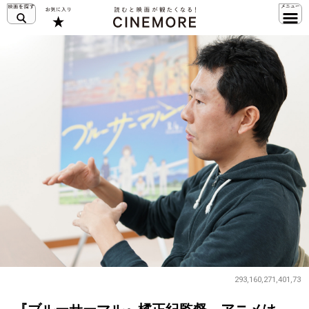
293,160,271,401,73