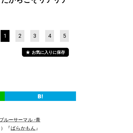
。だからこそリアリテ
1
2
3
4
5
お気に入りに保存
ブルーサーマル -青
9）『
ばらかもん
』