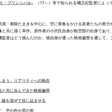
ス・プリンシパル
』（17～）等で知られる橘正紀監督によっ
部員・都留たまきを中心に、空に青春をかける若者たちの努力
像と共に描く本作。原作者の小沢氏自身が航空部の出身であり
橘監督はどう挑んだのか。彼自身が通った映画遍歴を通して、
しまう」リアリティへの執念
品と共に歩んできた映画遍歴
、嘘を混ぜて信じ込ませる
す、空の色や雲の形