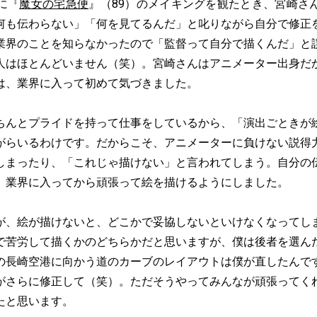
に『
魔女の宅急便
』（89）のメイキングを観たとき、宮崎さ
何も伝わらない」「何を見てるんだ」と叱りながら自分で修正
業界のことを知らなかったので「監督って自分で描くんだ」と
人はほとんどいません（笑）。宮崎さんはアニメーター出身だ
は、業界に入って初めて気づきました。
ちんとプライドを持って仕事をしているから、「演出ごときが
がらいるわけです。だからこそ、アニメーターに負けない説得
しまったり、「これじゃ描けない」と言われてしまう。自分の
、業界に入ってから頑張って絵を描けるようにしました。
が、絵が描けないと、どこかで妥協しないといけなくなってし
で苦労して描くかのどちらかだと思いますが、僕は後者を選ん
の長崎空港に向かう道のカーブのレイアウトは僕が直したんで
がさらに修正して（笑）。ただそうやってみんなが頑張ってく
たと思います。