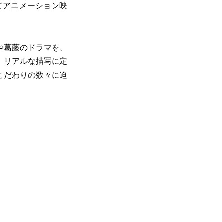
てアニメーション映
や葛藤のドラマを、
、リアルな描写に定
こだわりの数々に迫