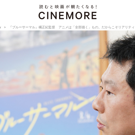
w
『ブルーサーマル』橘正紀監督 アニメは「全部描く」もの。だからこそリアリティに執着する【Dire