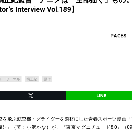
橘正紀監督 アニメは「全部描く」もの
s Interview Vol.189】
PAGES
ルーサーマル
橘正紀
原作
空を飛ぶ航空機・グライダーを題材にした青春スポーツ漫画「
部-
」（著：小沢かな）が、『
東京マグニチュード8.0
』（0