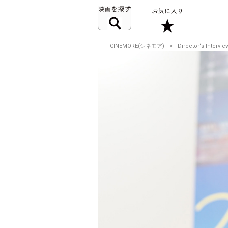
CINEMORE(シネモア)
Director‘s Intervie