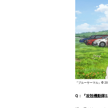
『ブルーサーマル』© 2
Q：『
攻殻機動隊S.