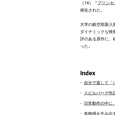
（14）『
プリンセ
画化された。
大学の航空部新入
ダイナミックな映
評のある原作に、
った。
Index
自分で直して「
スピルバーグ作
日常動作の中に
本物感を生み出