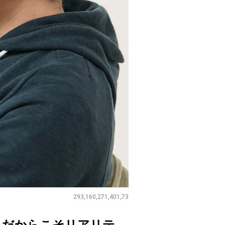
293,160,271,401,73