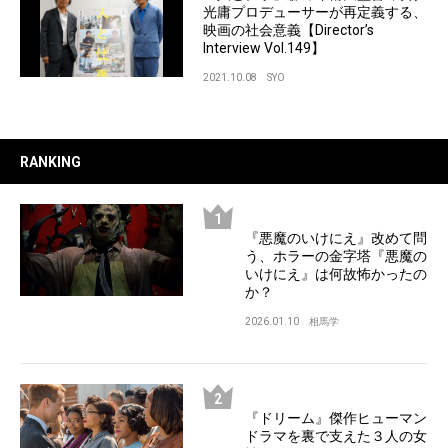
光庸プロデューサーが再定義する、
映画の社会意義【Director’s
Interview Vol.149】
2021.10.08
SYO
RANKING
『悪魔のいけにえ』改めて問
う、ホラーの金字塔『悪魔の
いけにえ』は何故怖かったの
か？
2026.01.10
相馬学
『ドリーム』傑作ヒューマン
ドラマを裏で支えた３人の女