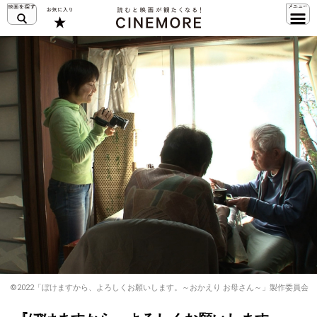
©2022「ぼけますから、よろしくお願いします。～おかえり お母さん～」製作委員会