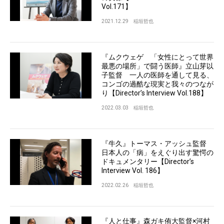
Vol.171】
2021.12.29
稲垣哲也
『ムクウェゲ 「女性にとって世界
最悪の場所」で闘う医師』立山芽以
子監督 一人の医師を通して見る、
コンゴの過酷な現実と我々のつなが
り【Director’s Interview Vol.188】
2022.03.03
稲垣哲也
『牛久』トーマス・アッシュ監督
日本人の「病」をえぐり出す驚愕の
ドキュメンタリー【Director’s
Interview Vol. 186】
2022.02.26
稲垣哲也
『人と仕事』森ガキ侑大監督×河村