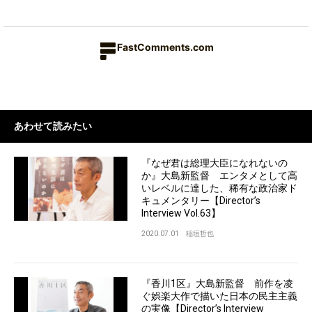
FastComments.com
あわせて読みたい
『なぜ君は総理大臣になれないの
か』大島新監督 エンタメとして高
いレベルに達した、稀有な政治家ド
キュメンタリー【Director’s
Interview Vol.63】
2020.07.01
稲垣哲也
『香川1区』大島新監督 前作を凌
ぐ娯楽大作で描いた日本の民主主義
の実像【Director’s Interview