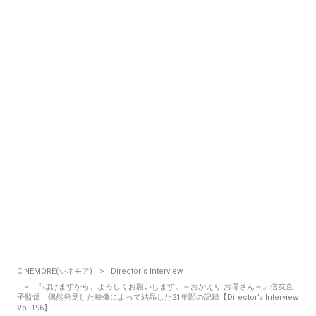
CINEMORE(シネモア)
Director‘s Interview
『ぼけますから、よろしくお願いします。～おかえり お母さん～』信友直
子監督 偶然発見した映像によって結晶した21年間の記録【Director’s Interview
Vol.196】