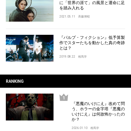
に「世界の涯て」の風景と運命に足
を踏み入れる
2021.05.11
斉藤博昭
『パルプ・フィクション』低予算製
作でスターたちを動かした真の奇跡
とは？
2019.08.22
相馬学
RANKING
『悪魔のいけにえ』改めて問
う、ホラーの金字塔『悪魔の
いけにえ』は何故怖かったの
か？
2026.01.10
相馬学