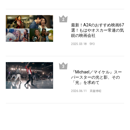
最新！A24のおすすめ映画67
選！もはやオスカー常連の気
鋭の映画会社
2025.03.18
SYO
『Michael／マイケル』スー
パースターの光と影、その
「光」を求めて
2026.06.11
斉藤博昭