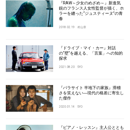
『RAW～少女のめざめ～』新進気
鋭のフランス人女性監督が描く、ホ
ラーを纏った“ジュスティーヌ”の青
春
2018.02.19
村山章
『ドライブ・マイ・カー』対話
の“壁”を越える、「言葉」への知的
探求
2021.08.20
SYO
『パラサイト 半地下の家族』滑稽
さを笑えない―現代の格差に寄生し
た傑作
2020.01.14
SYO
『ピアノ・レッスン』主人公ととも