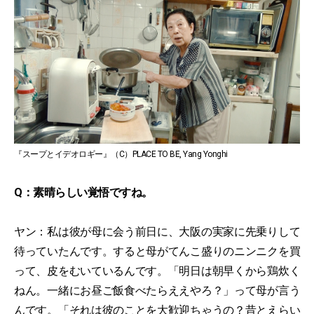
『スープとイデオロギー』（C）PLACE TO BE, Yang Yonghi
Q：素晴らしい覚悟ですね。
ヤン：私は彼が母に会う前日に、大阪の実家に先乗りして
待っていたんです。すると母がてんこ盛りのニンニクを買
って、皮をむいているんです。「明日は朝早くから鶏炊く
ねん。一緒にお昼ご飯食べたらええやろ？」って母が言う
んです。「それは彼のことを大歓迎ちゃうの？昔とえらい