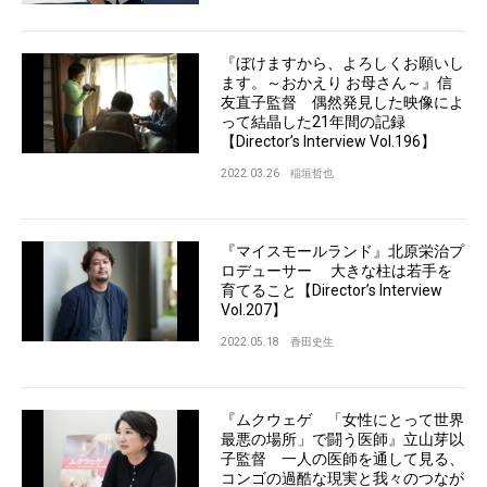
『ぼけますから、よろしくお願いし
ます。～おかえり お母さん～』信
友直子監督 偶然発見した映像によ
って結晶した21年間の記録
【Director’s Interview Vol.196】
2022.03.26
稲垣哲也
『マイスモールランド』北原栄治プ
ロデューサー 大きな柱は若手を
育てること【Director’s Interview
Vol.207】
2022.05.18
香田史生
『ムクウェゲ 「女性にとって世界
最悪の場所」で闘う医師』立山芽以
子監督 一人の医師を通して見る、
コンゴの過酷な現実と我々のつなが