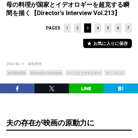
母の料理が国家とイデオロギーを超克する瞬
間を描く【Director’s Interview Vol.213】
PAGES
1
2
3
4
5
6
7
お気に入りに保存
2022.06.11
稲垣哲也
INTERVIEW
Director’s Interview
スープとイデオロギー
ヤン ヨンヒ
夫の存在が映画の原動力に