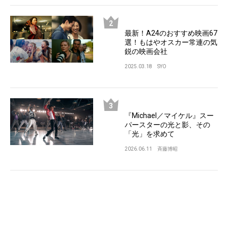
最新！A24のおすすめ映画67
選！もはやオスカー常連の気
鋭の映画会社
2025.03.18
SYO
『Michael／マイケル』スー
パースターの光と影、その
「光」を求めて
2026.06.11
斉藤博昭