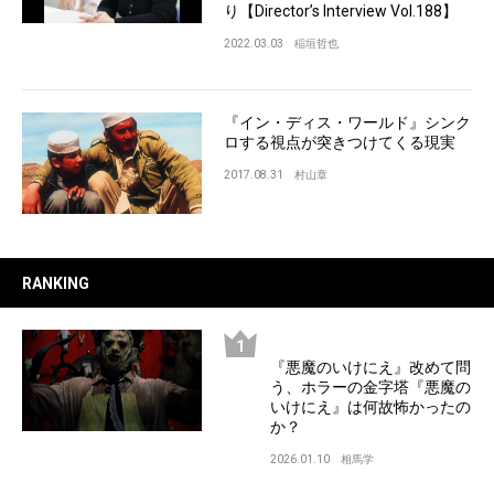
り【Director’s Interview Vol.188】
2022.03.03
稲垣哲也
『イン・ディス・ワールド』シンク
ロする視点が突きつけてくる現実
2017.08.31
村山章
RANKING
『悪魔のいけにえ』改めて問
う、ホラーの金字塔『悪魔の
いけにえ』は何故怖かったの
か？
2026.01.10
相馬学