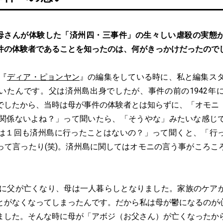
母さんが体験した「済州四・三事件」の生々しい虐殺の実態
件の体験者であることを知ったのは、何がきっかけだったので
、『
ディア・ピョンヤン
』の編集をしている時に、私と編集スタ
いたんです。父は済州島出身でしたが、事件の前の1942年
でしたから、当時は母が事件の体験者とは知らずに、「オモニ
3関係ないよね？」って聞いたら、「そうやな」みたいな感じ
は１回も済州島に行ったことはないの？」って聞くと、「行
って言ったり(笑)。済州島に関してはオモニの言う事がころこ
9年に父が亡くなり、母は一人暮らしとなりました。家族のケア
とがなくなってしまったんです。だから私は母が鬱になるのが
ました。そんな時に母が「アボジ（お父さん）が亡くなったか