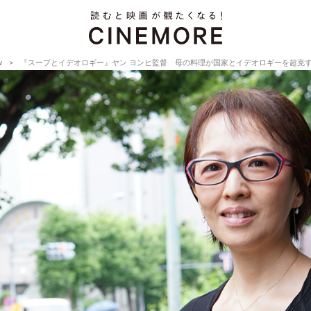
w
『スープとイデオロギー』ヤン ヨンヒ監督 母の料理が国家とイデオロギーを超克する瞬間を描く【Di