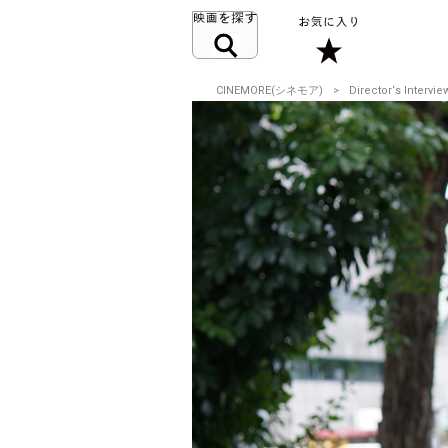
CINEMORE(シネモア)
Director‘s Intervie