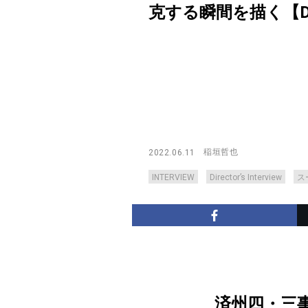
克する瞬間を描く【Directo
稲垣哲也
2022.06.11
INTERVIEW
Director’s Interview
ス
済州四・三