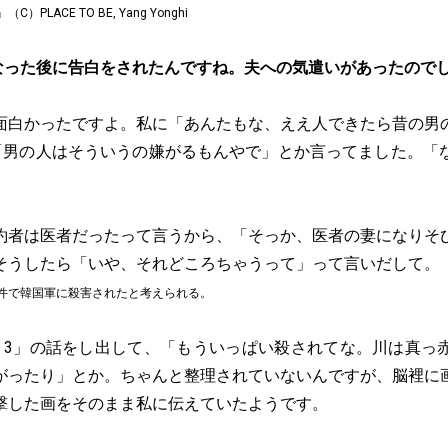
LACE TO BE, Yang Yonghi
なった後に告白をされたんですね。夫への気遣いがあったので
面白かったですよ。私に「あんたもな、ええ人できたら昔の男
、「男の人はそういうの嫌がるもんやで」とか言ってました。「
約者は医者だったって言うから、「そっか、医者の妻になりそ
そうしたら「いや、それどころちゃうって」って言いだして
件で韓国軍に殺害されたと考えられる。
・3」の話をし出して、「もういっぱい殺されてな。川は真っ
がったり」とか。ちゃんと整理されていないんですが、脳裡に
撃した画をそのまま私に伝えていたようです。