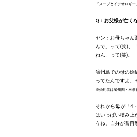
『スープとイデオロギー』（C）P
Q：お父様が亡く
ヤン：お母ちゃん
んで」って(笑)
ねん」って(笑)。
済州島での母の婚
ってたんですよ。
※婚約者は済州四・三事
それから母が「4
はいっぱい積み上
うね。自分が昔目