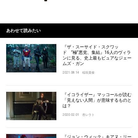
あわせて読みたい
『ザ・スーサイド・スクワッ
ド “極”悪党、集結』16人のヴィラ
ンに見る、史上最もピュアなジェー
ムズ・ガン
2021.08.14
稲垣貴俊
『イコライザー』マッコールが読む
「見えない人間」が意味するものと
は？
2020.02.01
杏レラト
『ジョン・ウィック』キアヌ・リー