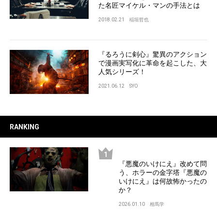
た名匠マイケル・マンの手法とは
2018.02.21
稲垣哲也
『るろうに剣心』驚異のアクション
で漫画実写化に革命を起こした、大
人気シリーズ！
2021.06.12
SYO
RANKING
『悪魔のいけにえ』改めて問
う、ホラーの金字塔『悪魔の
いけにえ』は何故怖かったの
か？
2026.01.10
相馬学