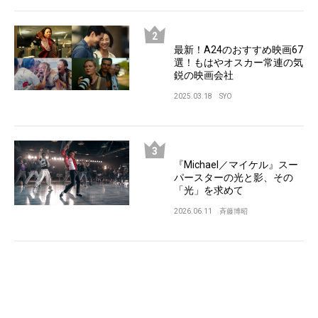
最新！A24のおすすめ映画67
選！もはやオスカー常連の気
鋭の映画会社
2025.03.18
SYO
『Michael／マイケル』スー
パースターの光と影、その
「光」を求めて
2026.06.11
斉藤博昭