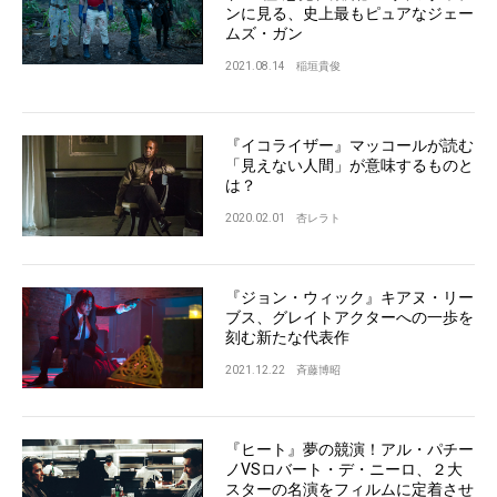
ンに見る、史上最もピュアなジェー
ムズ・ガン
2021.08.14
稲垣貴俊
『イコライザー』マッコールが読む
「見えない人間」が意味するものと
は？
2020.02.01
杏レラト
『ジョン・ウィック』キアヌ・リー
ブス、グレイトアクターへの一歩を
刻む新たな代表作
2021.12.22
斉藤博昭
『ヒート』夢の競演！アル・パチー
ノVSロバート・デ・ニーロ、２大
スターの名演をフィルムに定着させ