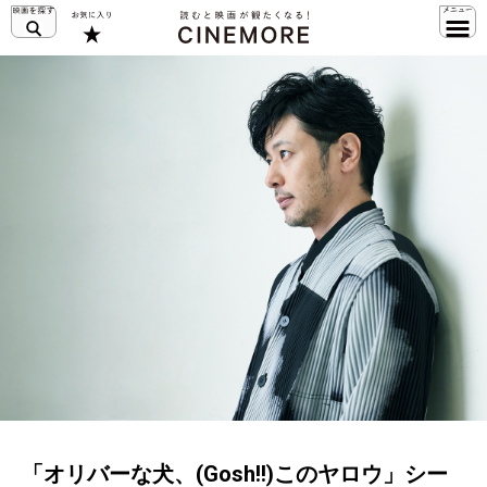
「オリバーな犬、(Gosh!!)このヤロウ」シー