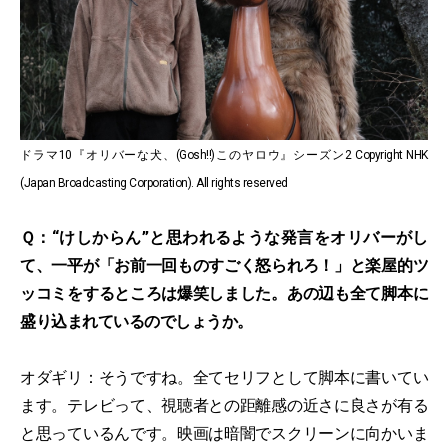
ドラマ10『オリバーな犬、(Gosh!!)このヤロウ』シーズン2 Copyright NHK
(Japan Broadcasting Corporation). All rights reserved
Ｑ：“けしからん”と思われるような発言をオリバーがし
て、一平が「お前一回ものすごく怒られろ！」と楽屋的ツ
ッコミをするところは爆笑しました。あの辺も全て脚本に
盛り込まれているのでしょうか。
オダギリ：そうですね。全てセリフとして脚本に書いてい
ます。テレビって、視聴者との距離感の近さに良さが有る
と思っているんです。映画は暗闇でスクリーンに向かいま