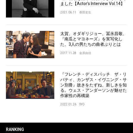
ました【Actor's Interview Vol.14】
2021.06.11
香田史生
太賀、オダギリジョー、冨永昌敬、
『南瓜とマヨネーズ』を実写化し
た、3人の男たちの曲者ぶりとは
2017.11.28
金原由佳
『フレンチ・ディスパッチ ザ・リ
バティ、カンザス・イヴニング・サ
ン別冊』故きをたずね、新しきを知
る。ウェス・アンダーソンが魅せた
作家性の再構築
2022.01.26
SYO
RANKING