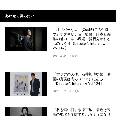
あわせて読みたい
「オリバーな犬、(Gosh!!)このヤロ
ウ」オダギリジョー監督 脚本と編
集の魅力、辛い現場、賛否分かれる
ものづくり【Director’s Interview
Vol.142】
2021.09.24
香田史生
『アジアの天使』石井裕也監督 映
画の真実は痛み（pain）にある
【Director’s Interview Vol.124】
2021.07.02
香田史生
『名も無い日』永瀬正敏 最近は映
画の現場を俯瞰で見れるようになり