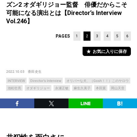
ズン2 オダギリジョー監督 俳優だからこそ
可能になる演出とは【Director’s Interview
Vol.246】
PAGES
1
2
3
4
5
6
お気に入りに保存
2022.10.03
香田史生
INTERVIEW
Director’s Interview
オリバーな犬、（Gosh！！）このヤロウ
池松壮亮
オダギリジョー
永瀬正敏
麻生久美子
本田翼
岡山天音