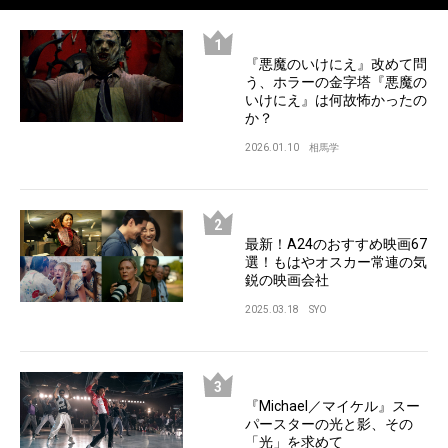
『悪魔のいけにえ』改めて問
う、ホラーの金字塔『悪魔の
いけにえ』は何故怖かったの
か？
2026.01.10
相馬学
最新！A24のおすすめ映画67
選！もはやオスカー常連の気
鋭の映画会社
2025.03.18
SYO
『Michael／マイケル』スー
パースターの光と影、その
「光」を求めて