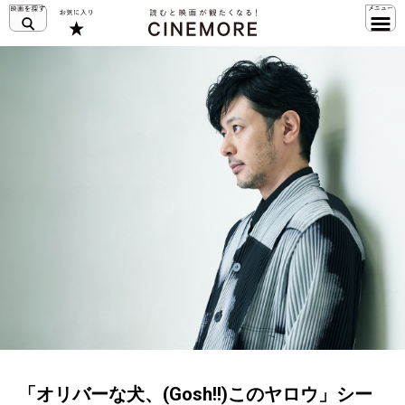
「オリバーな犬、(Gosh!!)このヤロウ」シー