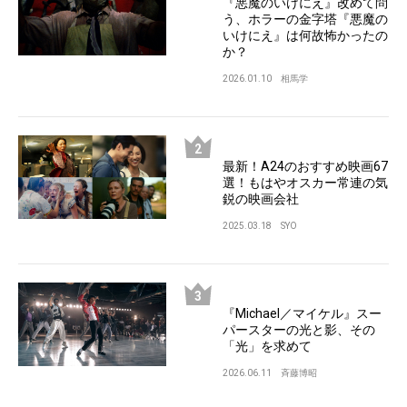
『悪魔のいけにえ』改めて問
う、ホラーの金字塔『悪魔の
いけにえ』は何故怖かったの
か？
2026.01.10
相馬学
最新！A24のおすすめ映画67
選！もはやオスカー常連の気
鋭の映画会社
2025.03.18
SYO
『Michael／マイケル』スー
パースターの光と影、その
「光」を求めて
2026.06.11
斉藤博昭