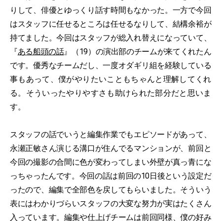
りして、俳優とゆっくり話す時間もなかった。一方で今回
はスタッフに任せるところは任せるなりして、結構余裕が
持てました。今回はスタッフが総入れ替えになっていて、
『
ある船頭の話
』（19）の演出部のチームが来てくれたん
です。優秀なチームだし、一度オダギリ組を経験している
事もあって、僕がやりたいこともちゃんと理解してくれ
る。そういったやりやすさも助けられた部分だと思いま
す。
スタッフの話でいうと編集作業でもエピソードがあって、
永瀬正敏さん演じる溝口が住んでるマンションが、前回と
今回の撮影の合間に色が変わってしまい外壁が真っ青にな
っちゃったんです。今回の話は前回の10日後という設定だ
ったので、編集で全部色を戻してもらいました。そういう
表にはわかりづらいスタッフの大変な努力が実はたくさん
入っています。編集や仕上げチームは前回同様、僕の好み