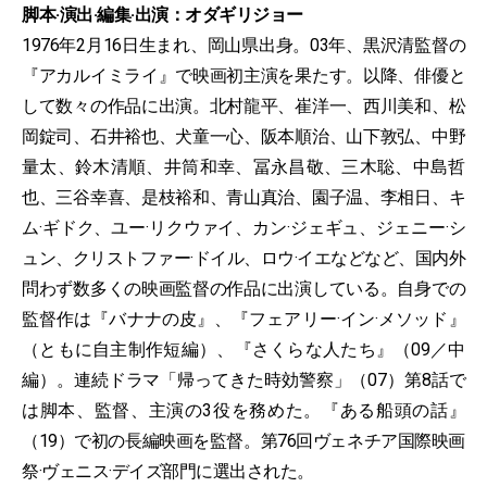
脚本·演出·編集·出演：オダギリジョー
1976年2月16日生まれ、岡山県出身。03年、黒沢清監督の
『アカルイミライ』で映画初主演を果たす。以降、俳優と
して数々の作品に出演。北村龍平、崔洋一、西川美和、松
岡錠司、石井裕也、犬童一心、阪本順治、山下敦弘、中野
量太、鈴木清順、井筒和幸、冨永昌敬、三木聡、中島哲
也、三谷幸喜、是枝裕和、青山真治、園子温、李相日、キ
ム·ギドク、ユー·リクウァイ、カン·ジェギュ、ジェニー·シ
ュン、クリストファー·ドイル、ロウ·イエなどなど、国内外
問わず数多くの映画監督の作品に出演している。自身での
監督作は『バナナの皮』、『フェアリー·イン·メソッド』
（ともに自主制作短編）、『さくらな人たち』（09／中
編）。連続ドラマ「帰ってきた時効警察」（07）第8話で
は脚本、監督、主演の3役を務めた。『ある船頭の話』
（19）で初の長編映画を監督。第76回ヴェネチア国際映画
祭·ヴェニス·デイズ部門に選出された。