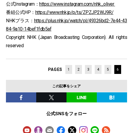
公式Instagram：
https://www.instagram.com/nhk_oliver
番組公式HP：
https://www.nhk.jp/p/ts/ZPZJP2WJ9R/
NHKプラス：
https://plus.nhk.jp/watch/pl/49326bd2-7e44-43
84-9a10-14bef1fdb5af
Copyright NHK (Japan Broadcasting Corporation). All rights
reserved
PAGES
1
2
3
4
5
6
この記事をシェア
公式SNSをフォロー