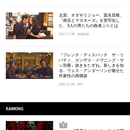
太賀、オダギリジョー、冨永昌敬、
『南瓜とマヨネーズ』を実写化し
た、3人の男たちの曲者ぶりとは
2017.11.28
金原由佳
『フレンチ・ディスパッチ ザ・リ
バティ、カンザス・イヴニング・サ
ン別冊』故きをたずね、新しきを知
る。ウェス・アンダーソンが魅せた
作家性の再構築
2022.01.26
SYO
RANKING