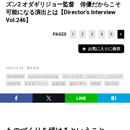
ズン2 オダギリジョー監督 俳優だからこそ
可能になる演出とは【Director’s Interview
Vol.246】
PAGES
1
2
3
4
5
6
お気に入りに保存
2022.10.03
香田史生
INTERVIEW
Director’s Interview
オリバーな犬、（Gosh！！）このヤロウ
池松壮亮
オダギリジョー
永瀬正敏
麻生久美子
本田翼
岡山天音