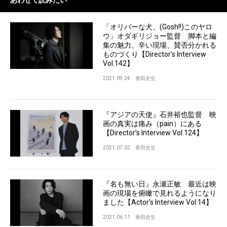
あわせて読みたい
「オリバーな犬、(Gosh!!)このヤロ
ウ」オダギリジョー監督 脚本と編
集の魅力、辛い現場、賛否分かれる
ものづくり【Director’s Interview
Vol.142】
2021.09.24
香田史生
『アジアの天使』石井裕也監督 映
画の真実は痛み（pain）にある
【Director’s Interview Vol.124】
2021.07.02
香田史生
『名も無い日』永瀬正敏 最近は映
画の現場を俯瞰で見れるようになり
ました【Actor's Interview Vol.14】
2021.06.11
香田史生