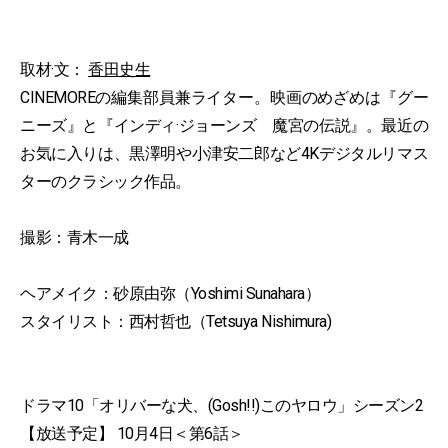
取材·文：
香田史生
CINEMOREの編集部員兼ライター。映画のめざめは『グー
ニーズ』と『インディ·ジョーンズ 魔宮の伝説』。最近の
お気に入りは、黒澤明や小津安二郎など4Kデジタルリマス
ターのクラシック作品。
撮影：青木一成
ヘアメイク：砂原由弥（Yoshimi Sunahara）
スタイリスト：西村哲也（Tetsuya Nishimura)
ドラマ10「オリバーな犬、(Gosh!!)このヤロウ」シーズン2
【放送予定】 10月4日＜第6話＞