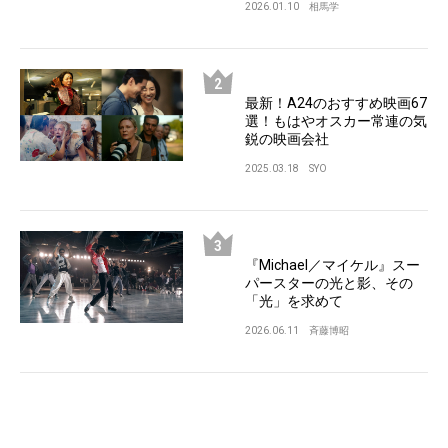
2026.01.10
相馬学
最新！A24のおすすめ映画67
選！もはやオスカー常連の気
鋭の映画会社
2025.03.18
SYO
『Michael／マイケル』スー
パースターの光と影、その
「光」を求めて
2026.06.11
斉藤博昭