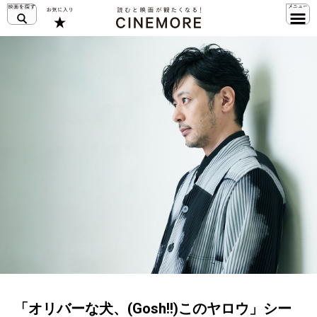
「オリバーな犬、(Gosh!!)このヤロウ」シー