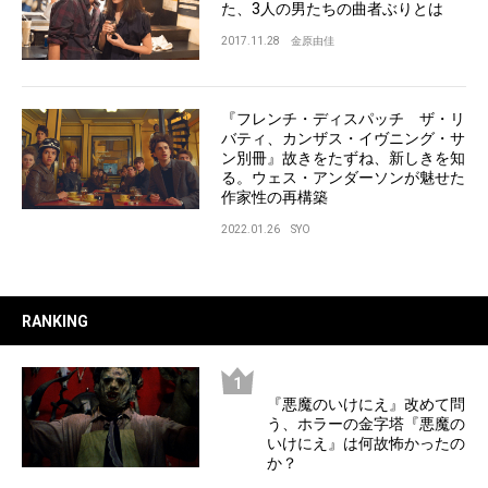
た、3人の男たちの曲者ぶりとは
2017.11.28
金原由佳
『フレンチ・ディスパッチ ザ・リ
バティ、カンザス・イヴニング・サ
ン別冊』故きをたずね、新しきを知
る。ウェス・アンダーソンが魅せた
作家性の再構築
2022.01.26
SYO
RANKING
『悪魔のいけにえ』改めて問
う、ホラーの金字塔『悪魔の
いけにえ』は何故怖かったの
か？