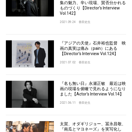
集の魅力、辛い現場、賛否分かれる
ものづくり【Director’s Interview
Vol.142】
2021.09.24
香田史生
『アジアの天使』石井裕也監督 映
画の真実は痛み（pain）にある
【Director’s Interview Vol.124】
2021.07.02
香田史生
『名も無い日』永瀬正敏 最近は映
画の現場を俯瞰で見れるようになり
ました【Actor's Interview Vol.14】
2021.06.11
香田史生
太賀、オダギリジョー、冨永昌敬、
『南瓜とマヨネーズ』を実写化し