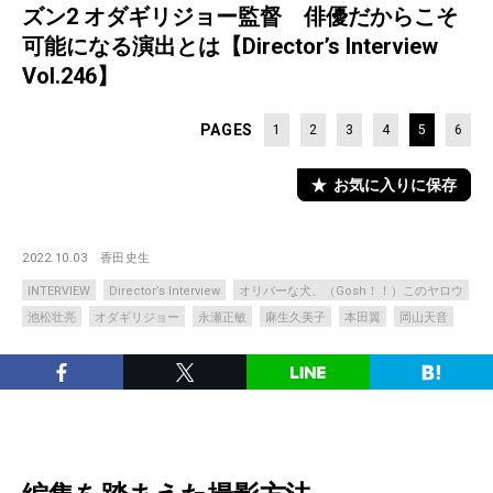
ズン2 オダギリジョー監督 俳優だからこそ
可能になる演出とは【Director’s Interview
Vol.246】
PAGES
1
2
3
4
5
6
お気に入りに保存
2022.10.03
香田史生
INTERVIEW
Director’s Interview
オリバーな犬、（Gosh！！）このヤロウ
池松壮亮
オダギリジョー
永瀬正敏
麻生久美子
本田翼
岡山天音