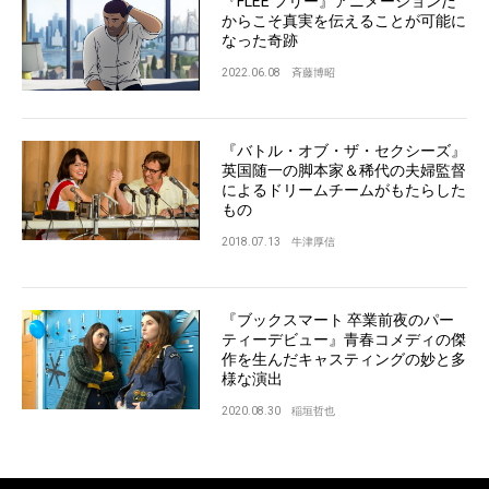
『FLEE フリー』アニメーションだ
からこそ真実を伝えることが可能に
なった奇跡
2022.06.08
斉藤博昭
『バトル・オブ・ザ・セクシーズ』
英国随一の脚本家＆稀代の夫婦監督
によるドリームチームがもたらした
もの
2018.07.13
牛津厚信
『ブックスマート 卒業前夜のパー
ティーデビュー』青春コメディの傑
作を生んだキャスティングの妙と多
様な演出
2020.08.30
稲垣哲也