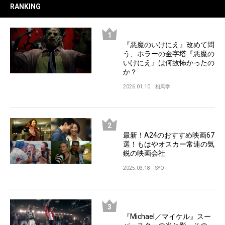
RANKING
『悪魔のいけにえ』改めて問
う、ホラーの金字塔『悪魔の
いけにえ』は何故怖かったの
か？
2026.01.10
相馬学
最新！A24のおすすめ映画67
選！もはやオスカー常連の気
鋭の映画会社
2025.03.18
SYO
『Michael／マイケル』スー