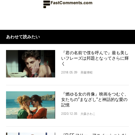
FastComments.com
あわせて読みたい
『君の名前で僕を呼んで』最も美し
いフレーズは邦題となってさらに輝
く
2018.05.09
斉藤博昭
『燃ゆる女の肖像』映画をつむぐ、
女たちの“まなざし”と神話的な愛の
記憶
2020.12.05
大森さわこ