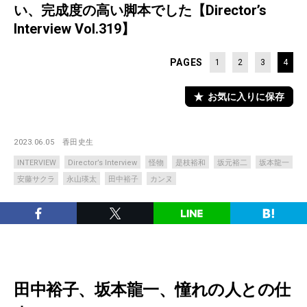
い、完成度の高い脚本でした【Director’s
Interview Vol.319】
PAGES
1
2
3
4
お気に入りに保存
2023.06.05
香田史生
INTERVIEW
Director’s Interview
怪物
是枝裕和
坂元裕二
坂本龍一
安藤サクラ
永山瑛太
田中裕子
カンヌ
田中裕子、坂本龍一、憧れの人との仕