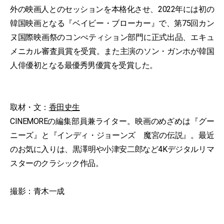
外の映画人とのセッションを本格化させ、2022年には初の
韓国映画となる『ベイビー・ブローカー』で、第75回カン
ヌ国際映画祭のコンぺティション部門に正式出品、エキュ
メニカル審査員賞を受賞。また主演のソン・ガンホが韓国
人俳優初となる最優秀男優賞を受賞した。
取材・文：
香田史生
CINEMOREの編集部員兼ライター。映画のめざめは『グー
ニーズ』と『インディ・ジョーンズ 魔宮の伝説』。最近
のお気に入りは、黒澤明や小津安二郎など4Kデジタルリマ
スターのクラシック作品。
撮影：青木一成