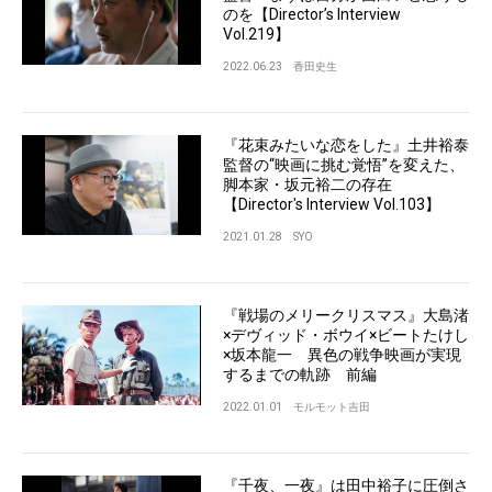
のを【Director’s Interview
Vol.219】
2022.06.23
香田史生
『花束みたいな恋をした』土井裕泰
監督の“映画に挑む覚悟”を変えた、
脚本家・坂元裕二の存在
【Director's Interview Vol.103】
2021.01.28
SYO
『戦場のメリークリスマス』大島渚
×デヴィッド・ボウイ×ビートたけし
×坂本龍一 異色の戦争映画が実現
するまでの軌跡 前編
2022.01.01
モルモット吉田
『千夜、一夜』は田中裕子に圧倒さ