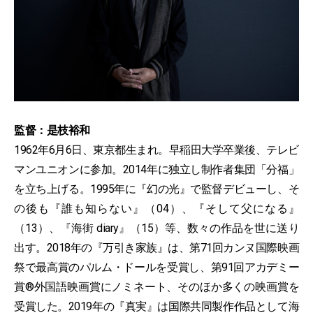
監督：是枝裕和
1962年6月6日、東京都生まれ。早稲田大学卒業後、テレビ
マンユニオンに参加。2014年に独立し制作者集団「分福」
を立ち上げる。1995年に『幻の光』で監督デビューし、そ
の後も『誰も知らない』（04）、『そして父になる』
（13）、『海街 diary』（15）等、数々の作品を世に送り
出す。2018年の『万引き家族』は、第71回カンヌ国際映画
祭で最高賞のパルム・ドールを受賞し、第91回アカデミー
賞®外国語映画賞にノミネート、そのほか多くの映画賞を
受賞した。2019年の『真実』は国際共同製作作品として海