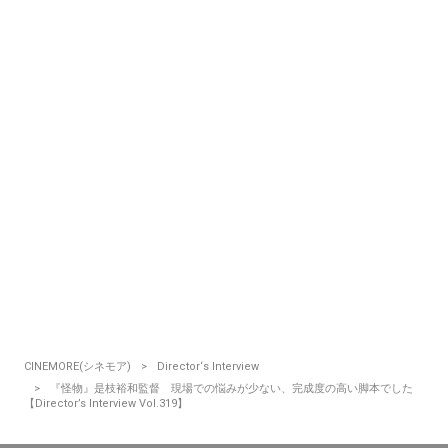
CINEMORE(シネモア)
Director‘s Interview
『怪物』是枝裕和監督 現場での悩みが少ない、完成度の高い脚本でした
【Director’s Interview Vol.319】