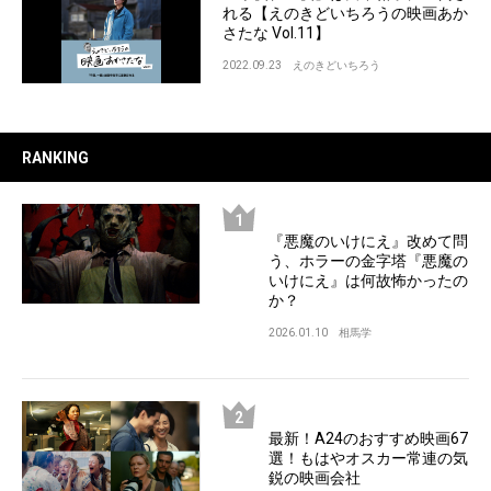
れる【えのきどいちろうの映画あか
さたな Vol.11】
2022.09.23
えのきどいちろう
RANKING
『悪魔のいけにえ』改めて問
う、ホラーの金字塔『悪魔の
いけにえ』は何故怖かったの
か？
2026.01.10
相馬学
最新！A24のおすすめ映画67
選！もはやオスカー常連の気
鋭の映画会社