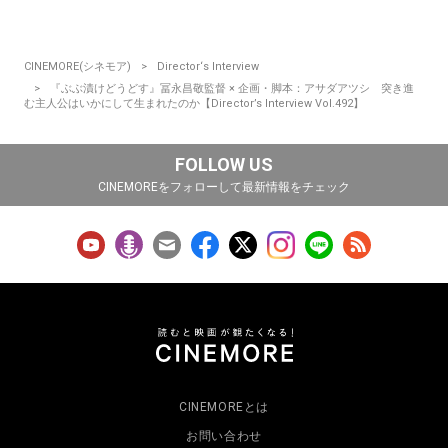
CINEMORE(シネモア)
Director‘s Interview
『ぶぶ漬けどうどす』冨永昌敬監督 × 企画・脚本：アサダアツシ 突き進
む主人公はいかにして生まれたのか【Director’s Interview Vol.492】
FOLLOW US
CINEMOREをフォローして最新情報をチェック
CINEMOREとは
お問い合わせ