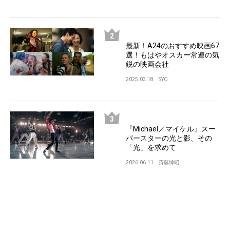
最新！A24のおすすめ映画67
選！もはやオスカー常連の気
鋭の映画会社
2025.03.18
SYO
『Michael／マイケル』スー
パースターの光と影、その
「光」を求めて
2026.06.11
斉藤博昭